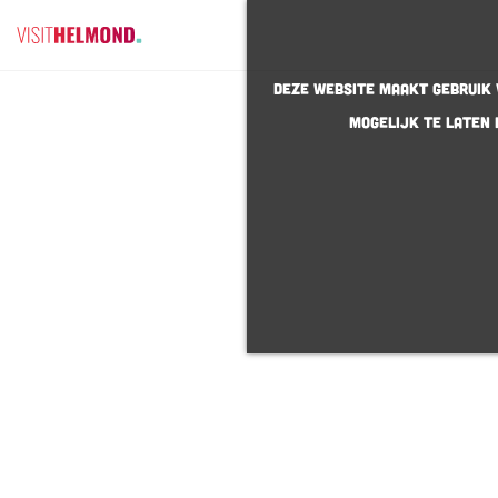
G
Deze website maakt gebruik v
a
mogelijk te laten 
n
a
a
r
d
e
h
o
m
e
p