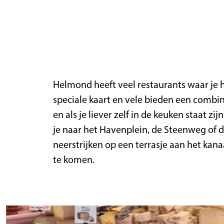
a
g
e
Helmond heeft veel restaurants waar je h
speciale kaart en vele bieden een combin
en als je liever zelf in de keuken staat 
je naar het Havenplein, de Steenweg of d
neerstrijken op een terrasje aan het kan
te komen.
D