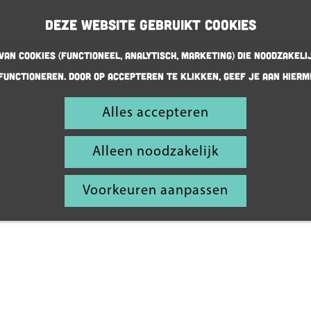
Deze website gebruikt cookies
an cookies (Functioneel, Analytisch, Marketing) die noodzakeli
functioneren. Door op accepteren te klikken, geef je aan hierm
Proeven,
snacken,
Alles accepteren
dineren
Alleen noodzakelijk
en vooral
genieten
Voorkeuren aanpassen