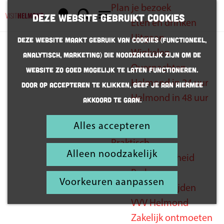
Plan je bezoek
K
Z
Deze website gebruikt cookies
Eten en drinken
a
o
G
M
Uitgaan
Deze website maakt gebruik van cookies (Functioneel,
a
e
a
e
Winkelen
Analytisch, Marketing) die noodzakelijk zijn om de
r
k
n
n
Helmond
Overnachten
website zo goed mogelijk te laten functioneren.
t
e
a
u
Helmond in 24 uur
Door op accepteren te klikken, geef je aan hiermee
gemaakt om
n
a
Helmond in 48 uur
akkoord te gaan.
r
te
d
ontdekken
Alles accepteren
Inspiratie
e
Praktisch
h
Alleen noodzakelijk
Bereikbaarheid
o
Parkeren
m
Voorkeuren aanpassen
Openingstijden
e
VVV Helmond
p
Zakelijk ontmoeten
a