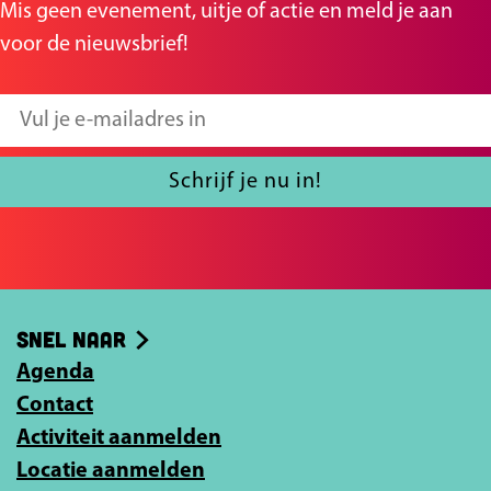
Mis geen evenement, uitje of actie en meld je aan
voor de nieuwsbrief!
V
u
l
Schrijf je nu in!
j
e
e
-
Snel naar
m
Agenda
a
Contact
i
Activiteit aanmelden
l
Locatie aanmelden
a