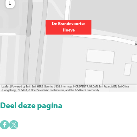
De Brandevoortse
Hoeve
Leaflet
|
Powered by Esri | Esri, HERE, Garmin, USGS, Intermap, INCREMENT P, NRCAN, Esri Japan, METI, Esri China
(Hong Kong), NOSTRA, © OpenStreetMap contributors, and the GIS User Community
Deel deze pagina
D
D