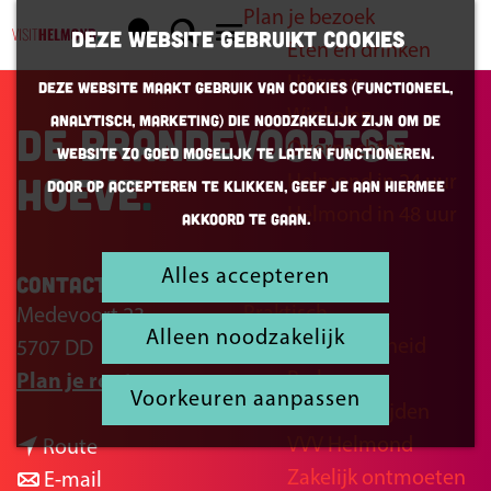
Plan je bezoek
K
Z
Deze website gebruikt cookies
Eten en drinken
a
o
G
M
Uitgaan
Deze website maakt gebruik van cookies (Functioneel,
a
e
a
e
Winkelen
Analytisch, Marketing) die noodzakelijk zijn om de
r
k
n
De Brandevoortse
n
Overnachten
website zo goed mogelijk te laten functioneren.
t
e
a
u
Hoeve
Helmond in 24 uur
Door op accepteren te klikken, geef je aan hiermee
n
a
Helmond in 48 uur
akkoord te gaan.
r
d
Alles accepteren
Inspiratie
Contact
e
Praktisch
Medevoort 23
h
Alleen noodzakelijk
Bereikbaarheid
5707 DD
Helmond
o
Parkeren
n
Plan je route
m
Voorkeuren aanpassen
Openingstijden
a
e
VVV Helmond
n
a
Route
p
Zakelijk ontmoeten
a
n
r
E-mail
a