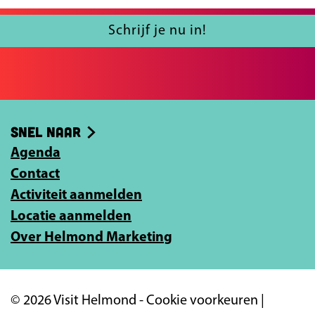
F
X
u
a
l
Schrijf je nu in!
c
j
e
e
b
e
o
-
Snel naar
o
m
k
Agenda
a
Contact
i
Activiteit aanmelden
l
Locatie aanmelden
a
Over Helmond Marketing
d
r
e
© 2026 Visit Helmond -
Cookie voorkeuren
|
s