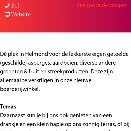
Veelgestelde vragen
D
a
a
D
Bel
g
e
r
a
v
e
Website
e
B
D
r
a
B
r
e
D
n
r
a
B
e
D
a
n
r
B
e
n
Dé plek in Helmond voor de lekkerste eigen geteelde
d
a
r
B
d
(geschilde) asperges, aardbeien, diverse andere
e
n
a
r
e
groenten & fruit en streekproducten. Deze zijn
v
d
n
a
v
allemaal te verkrijgen in onze nieuwe
o
e
d
n
o
boerderijwinkel.
o
v
e
d
o
r
o
v
e
r
Terras
t
o
o
v
t
Daarnaast kun je bij ons ook genieten van een
s
r
o
o
s
drankje en een klein hapje op ons zonnig terras, of bij
e
t
r
o
e