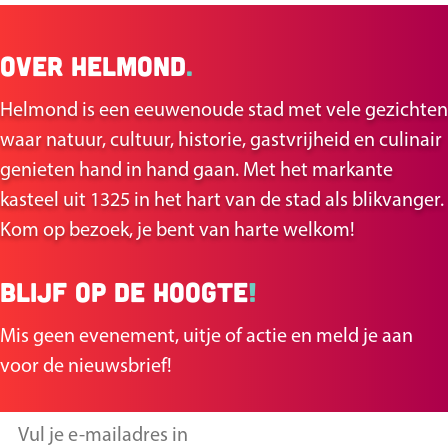
e
e
e
e
Over Helmond
.
l
l
d
d
Helmond is een eeuwenoude stad met vele gezichten
e
e
waar natuur, cultuur, historie, gastvrijheid en culinair
z
z
genieten hand in hand gaan. Met het markante
e
e
kasteel uit 1325 in het hart van de stad als blikvanger.
p
p
Kom op bezoek, je bent van harte welkom!
a
a
g
g
Blijf op de hoogte
!
i
i
n
n
Mis geen evenement, uitje of actie en meld je aan
a
a
voor de nieuwsbrief!
o
o
p
p
V