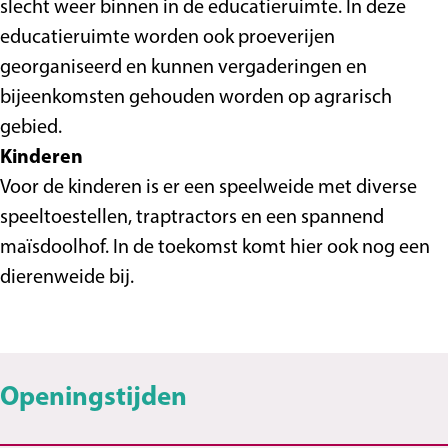
slecht weer binnen in de educatieruimte. In deze
H
s
t
r
H
educatieruimte worden ook proeverijen
o
e
s
t
o
georganiseerd en kunnen vergaderingen en
e
H
e
s
e
bijeenkomsten gehouden worden op agrarisch
v
o
H
e
v
gebied.
e
e
o
H
e
Kinderen
v
e
o
Voor de kinderen is er een speelweide met diverse
e
v
e
speeltoestellen, traptractors en een spannend
e
v
maïsdoolhof. In de toekomst komt hier ook nog een
e
dierenweide bij.
Openingstijden