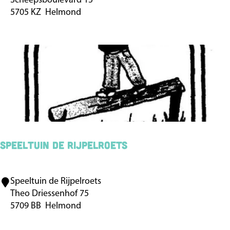
Scheepsboulevard 15
e
u
5705 KZ
Helmond
-
i
J
n
u
m
p
H
e
l
m
Speeltuin de Rijpelroets
o
n
Speeltuin de Rijpelroets
S
d
Theo Driessenhof 75
p
5709 BB
Helmond
e
e