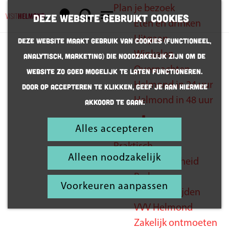
Plan je bezoek
K
Z
Deze website gebruikt cookies
Eten en drinken
a
o
G
M
Uitgaan
Deze website maakt gebruik van cookies (Functioneel,
a
e
a
e
Winkelen
Analytisch, Marketing) die noodzakelijk zijn om de
r
k
n
n
Overnachten
website zo goed mogelijk te laten functioneren.
t
e
a
u
Helmond in 24 uur
Door op accepteren te klikken, geef je aan hiermee
Zij blij,
n
a
Helmond in 48 uur
akkoord te gaan.
r
jij blij
d
Alles accepteren
Inspiratie
e
Praktisch
h
Alleen noodzakelijk
Bereikbaarheid
o
Parkeren
m
Voorkeuren aanpassen
Openingstijden
e
VVV Helmond
p
Zakelijk ontmoeten
a