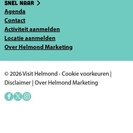
Snel naar
m
Agenda
a
Contact
i
Activiteit aanmelden
l
Locatie aanmelden
a
Over Helmond Marketing
d
r
e
© 2026 Visit Helmond -
Cookie voorkeuren
|
s
Disclaimer
|
Over Helmond Marketing
i
n
F
X
I
a
V
n
c
i
s
e
s
t