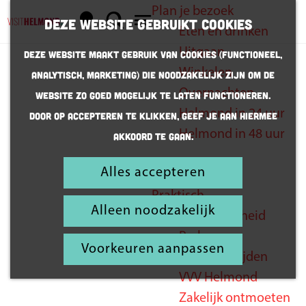
Plan je bezoek
K
Z
Deze website gebruikt cookies
Eten en drinken
a
o
G
M
Uitgaan
Deze website maakt gebruik van cookies (Functioneel,
a
e
a
e
Winkelen
Analytisch, Marketing) die noodzakelijk zijn om de
r
k
n
n
Overnachten
website zo goed mogelijk te laten functioneren.
t
e
a
u
Helmond in 24 uur
Door op accepteren te klikken, geef je aan hiermee
Vega(n)
n
a
Helmond in 48 uur
akkoord te gaan.
r
hotspots
d
Alles accepteren
Inspiratie
e
Praktisch
h
Alleen noodzakelijk
Bereikbaarheid
o
Parkeren
m
Voorkeuren aanpassen
Openingstijden
e
VVV Helmond
p
Zakelijk ontmoeten
a