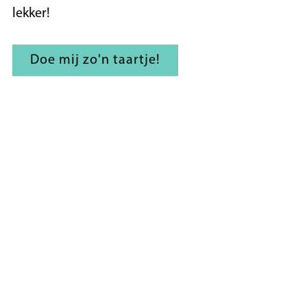
lekker!
Doe mij zo'n taartje!