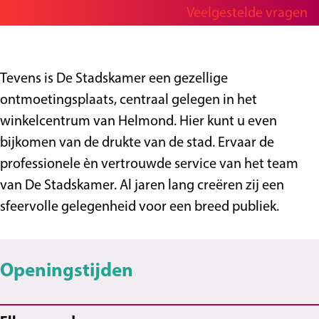
a
r
a
t
Veelgestelde vragen
g
d
S
n
a
e
s
t
S
d
k
a
t
s
Tevens is De Stadskamer een gezellige
a
d
a
k
ontmoetingsplaats, centraal gelegen in het
m
s
d
a
winkelcentrum van Helmond. Hier kunt u even
e
k
s
m
bijkomen van de drukte van de stad. Ervaar de
r
a
k
e
professionele èn vertrouwde service van het team
m
a
r
van De Stadskamer. Al jaren lang creëren zij een
e
m
sfeervolle gelegenheid voor een breed publiek.
r
e
r
Openingstijden