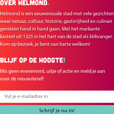
Over Helmond
.
l
l
d
d
Helmond is een eeuwenoude stad met vele gezichten
e
e
waar natuur, cultuur, historie, gastvrijheid en culinair
z
z
genieten hand in hand gaan. Met het markante
e
e
kasteel uit 1325 in het hart van de stad als blikvanger.
p
p
Kom op bezoek, je bent van harte welkom!
a
a
g
g
Blijf op de hoogte
!
i
i
n
n
Mis geen evenement, uitje of actie en meld je aan
a
a
voor de nieuwsbrief!
o
o
p
p
V
F
X
u
a
l
Schrijf je nu in!