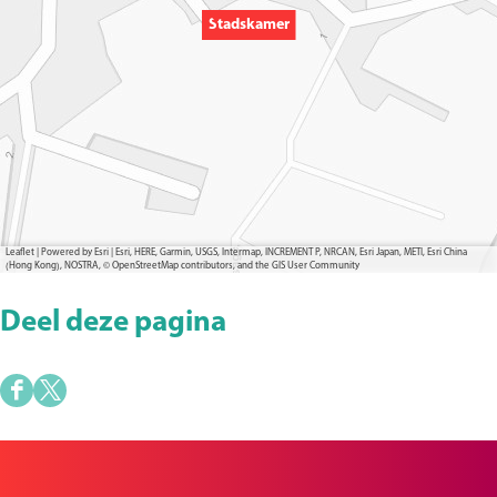
Stadskamer
Leaflet
|
Powered by Esri | Esri, HERE, Garmin, USGS, Intermap, INCREMENT P, NRCAN, Esri Japan, METI, Esri China
(Hong Kong), NOSTRA, © OpenStreetMap contributors, and the GIS User Community
Deel deze pagina
D
D
e
e
e
e