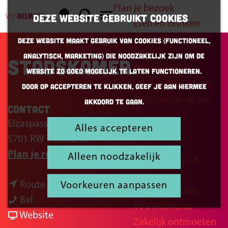
Plan je bezoek
K
Z
Deze website gebruikt cookies
Eten en drinken
a
o
G
M
Uitgaan
Deze website maakt gebruik van cookies (Functioneel,
a
e
a
e
Winkelen
Analytisch, Marketing) die noodzakelijk zijn om de
r
k
n
Stadskamer
n
Overnachten
website zo goed mogelijk te laten functioneren.
t
e
a
u
Helmond in 24 uur
Door op accepteren te klikken, geef je aan hiermee
n
a
Helmond in 48 uur
akkoord te gaan.
r
Contact
d
Elzaspassage 15
Alles accepteren
Inspiratie
e
5701 RW
Helmond
Praktisch
h
n
Plan je route
Alleen noodzakelijk
Bereikbaarheid
o
a
Parkeren
m
n
a
Route
Voorkeuren aanpassen
Openingstijden
e
S
a
r
Bel
VVV Helmond
p
t
a
v
S
Website
Zakelijk ontmoeten
a