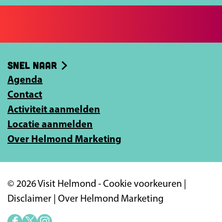
c
j
e
e
b
e
o
-
Snel naar
o
m
k
Agenda
a
Contact
i
Activiteit aanmelden
l
Locatie aanmelden
a
Over Helmond Marketing
d
r
e
© 2026 Visit Helmond -
Cookie voorkeuren
|
s
Disclaimer
|
Over Helmond Marketing
i
n