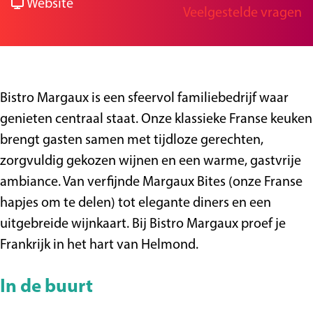
i
r
a
v
i
Website
Veelgestelde vragen
g
s
B
r
a
s
e
t
i
B
n
t
r
s
i
B
r
o
t
s
i
o
Bistro Margaux is een sfeervol familiebedrijf waar
M
r
t
s
M
genieten centraal staat. Onze klassieke Franse keuken
a
o
r
t
a
brengt gasten samen met tijdloze gerechten,
r
M
o
r
r
zorgvuldig gekozen wijnen en een warme, gastvrije
g
a
M
o
g
ambiance. Van verfijnde Margaux Bites (onze Franse
a
r
a
M
a
hapjes om te delen) tot elegante diners en een
u
g
r
a
u
uitgebreide wijnkaart. Bij Bistro Margaux proef je
x
a
g
r
x
Frankrijk in het hart van Helmond.
u
a
g
x
u
a
In de buurt
x
u