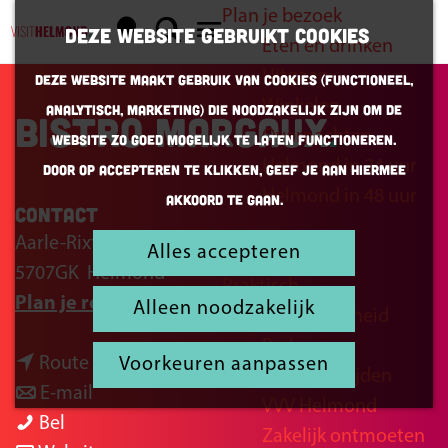
Plan je bezoek
K
Z
Deze website gebruikt cookies
Eten en drinken
a
o
G
M
Uitgaan
Deze website maakt gebruik van cookies (Functioneel,
a
e
a
e
Winkelen
Analytisch, Marketing) die noodzakelijk zijn om de
r
k
n
Bistro Margaux
n
Overnachten
website zo goed mogelijk te laten functioneren.
t
e
a
u
Helmond in 24 uur
Door op accepteren te klikken, geef je aan hiermee
n
a
Helmond in 48 uur
akkoord te gaan.
r
Contact
d
Aarle-Rixtelseweg 107
Alles accepteren
Inspiratie
e
5707GK
Helmond
Praktisch
h
n
Plan je route
Alleen noodzakelijk
Bereikbaarheid
o
a
Parkeren
m
n
a
Route
Voorkeuren aanpassen
Openingstijden
e
a
n
r
E-mail
VVV Helmond
p
B
a
a
B
Bel
Zakelijk ontmoeten
a