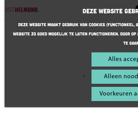
Deze website gebr
G
Deze website maakt gebruik van cookies (Functioneel, A
a
website zo goed mogelijk te laten functioneren. Door op
n
te gaa
a
samen
a
herinneringen
Alles acce
r
maken
d
Alleen nood
e
h
Voorkeuren 
o
m
e
p