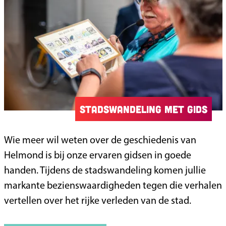
Stadswandeling met gids
S
Wie meer wil weten over de geschiedenis van
t
Helmond is bij onze ervaren gidsen in goede
a
handen. Tijdens de stadswandeling komen jullie
d
markante bezienswaardigheden tegen die verhalen
s
vertellen over het rijke verleden van de stad.
w