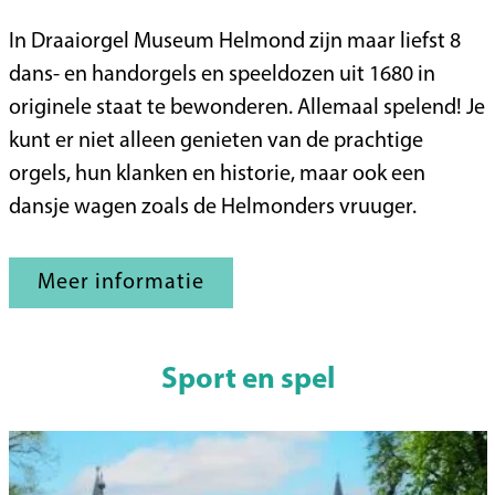
o
B
In Draaiorgel Museum Helmond zijn maar liefst 8
m
e
dans- en handorgels en speeldozen uit 1680 in
e
z
originele staat te bewonderen. Allemaal spelend! Je
C
o
kunt er niet alleen genieten van de prachtige
o
e
orgels, hun klanken en historie, maar ook een
m
k
dansje wagen zoals de Helmonders vruuger.
p
h
u
e
t
Meer informatie
t
e
D
r
r
Sport en spel
M
a
u
a
s
i
e