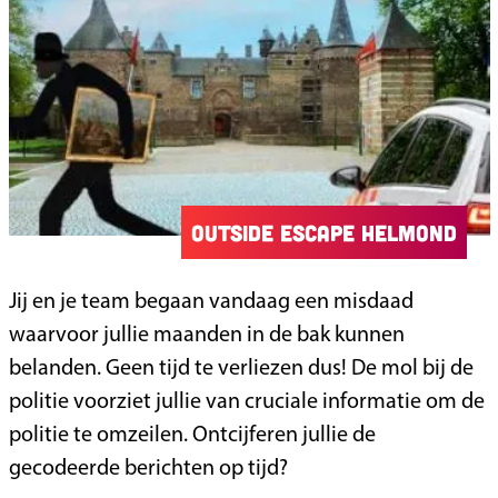
o
u
r
m
g
e
l
M
u
Outside Escape Helmond
s
e
O
Jij en je team begaan vandaag een misdaad
u
u
waarvoor jullie maanden in de bak kunnen
m
t
belanden. Geen tijd te verliezen dus! De mol bij de
s
politie voorziet jullie van cruciale informatie om de
i
politie te omzeilen. Ontcijferen jullie de
d
gecodeerde berichten op tijd?