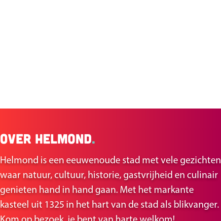
Over Helmond
.
Helmond is een eeuwenoude stad met vele gezichten
waar natuur, cultuur, historie, gastvrijheid en culinair
genieten hand in hand gaan. Met het markante
kasteel uit 1325 in het hart van de stad als blikvanger.
Kom op bezoek, je bent van harte welkom!