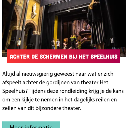
u
r
m
e
t
g
Achter de schermen bij Het Speelhuis
i
d
A
Altijd al nieuwsgierig geweest naar wat er zich
s
c
afspeelt achter de gordijnen van theater Het
h
Speelhuis? Tijdens deze rondleiding krijg je de kans
t
om een kijkje te nemen in het dagelijks reilen en
e
zeilen van dit bijzondere theater.
r
d