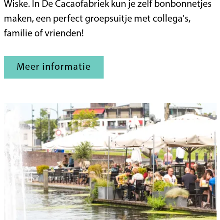
h
Wiske. In De Cacaofabriek kun je zelf bonbonnetjes
o
maken, een perfect groepsuitje met collega's,
c
familie of vrienden!
o
l
Meer informatie
a
d
e
w
o
r
k
s
h
o