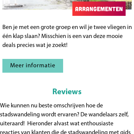
p
Arrangementen
A
Ben je met een grote groep en wil je twee vliegen in
r
één klap slaan? Misschien is een van deze mooie
r
deals precies wat je zoekt!
a
n
Meer informatie
g
e
m
Reviews
e
Wie kunnen nu beste omschrijven hoe de
n
stadswandeling wordt ervaren? De wandelaars zelf,
t
uiteraard! Hieronder alvast wat enthousiaste
e
reacties van klanten die de stadswandeling met gids