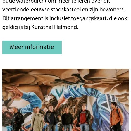
o
oude waterburcht om meer te leren over dit
n
veertiende-eeuwse stadskasteel en zijn bewoners.
d
Dit arrangement is inclusief toegangskaart, die ook
l
geldig is bij Kunsthal Helmond.
e
i
Meer informatie
d
i
n
g
K
a
s
t
e