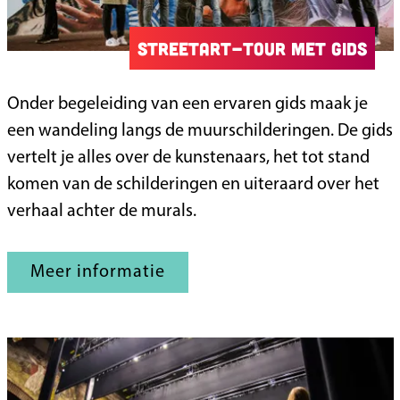
e
l
Streetart-tour met gids
H
e
S
Onder begeleiding van een ervaren gids maak je
l
t
een wandeling langs de muurschilderingen. De gids
m
r
vertelt je alles over de kunstenaars, het tot stand
o
e
komen van de schilderingen en uiteraard over het
n
e
verhaal achter de murals.
d
t
a
Meer informatie
r
t
-
t
o