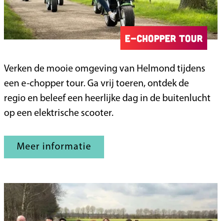
E-chopper tour
E
Verken de mooie omgeving van Helmond tijdens
-
een e-chopper tour. Ga vrij toeren, ontdek de
c
regio en beleef een heerlijke dag in de buitenlucht
h
op een elektrische scooter.
o
p
Meer informatie
p
e
r
t
o