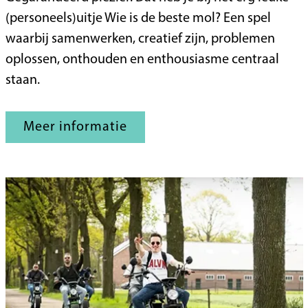
i
(personeels)uitje Wie is de beste mol? Een spel
e
waarbij samenwerken, creatief zijn, problemen
i
oplossen, onthouden en enthousiasme centraal
s
staan.
d
e
Meer informatie
b
e
s
t
e
m
o
l
?