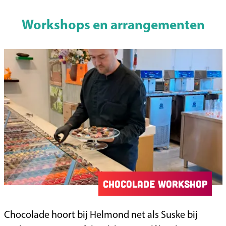
j
d
Workshops en arrangementen
e
n
Chocolade workshop
C
Chocolade hoort bij Helmond net als Suske bij