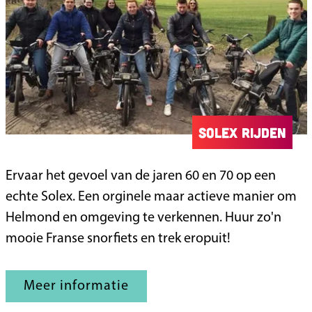
u
r
Solex rijden
S
Ervaar het gevoel van de jaren 60 en 70 op een
o
echte Solex. Een orginele maar actieve manier om
l
Helmond en omgeving te verkennen. Huur zo'n
e
mooie Franse snorfiets en trek eropuit!
x
r
Meer informatie
i