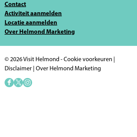
Contact
i
Activiteit aanmelden
l
Locatie aanmelden
a
Over Helmond Marketing
d
r
e
© 2026 Visit Helmond -
Cookie voorkeuren
|
s
Disclaimer
|
Over Helmond Marketing
i
n
F
X
I
a
V
n
c
i
s
e
s
t
b
i
a
o
t
g