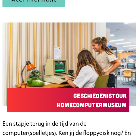
Meer informatie
e
s
c
h
e
r
m
e
n
b
Geschiedenistour
i
HomeComputerMuseum
j
H
G
Een stapje terug in de tijd van de
e
e
computer(spelletjes). Ken jij de floppydisk nog? En
t