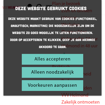
Plan je bezoek
K
Z
Deze website gebruikt cookies
Eten en drinken
a
o
G
M
Uitgaan
Deze website maakt gebruik van cookies (Functioneel,
a
e
a
e
Winkelen
Analytisch, Marketing) die noodzakelijk zijn om de
r
k
n
n
Overnachten
website zo goed mogelijk te laten functioneren.
t
e
a
u
Helmond in 24 uur
Door op accepteren te klikken, geef je aan hiermee
voor jong
n
a
Helmond in 48 uur
akkoord te gaan.
r
en oud
d
Alles accepteren
Inspiratie
e
Praktisch
h
Alleen noodzakelijk
Bereikbaarheid
o
Parkeren
m
Voorkeuren aanpassen
Openingstijden
e
VVV Helmond
p
Zakelijk ontmoeten
a