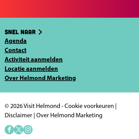
e
e
-
Snel naar
m
Agenda
a
Contact
i
Activiteit aanmelden
l
Locatie aanmelden
a
Over Helmond Marketing
d
r
e
© 2026 Visit Helmond -
Cookie voorkeuren
|
s
Disclaimer
|
Over Helmond Marketing
i
n
F
X
I