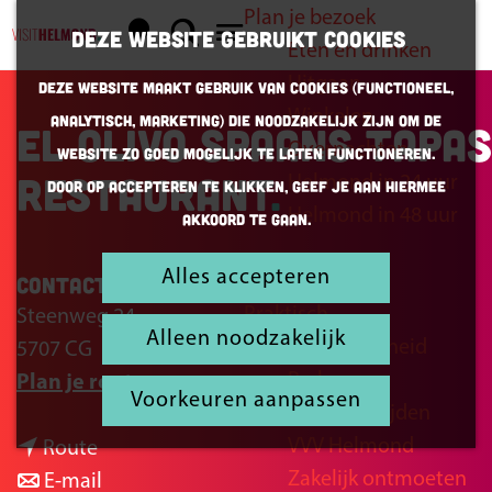
Plan je bezoek
K
Z
Deze website gebruikt cookies
Eten en drinken
a
o
G
M
Uitgaan
Deze website maakt gebruik van cookies (Functioneel,
a
e
a
e
Winkelen
Analytisch, Marketing) die noodzakelijk zijn om de
r
k
n
El Olivo Spaans tapas
n
Overnachten
website zo goed mogelijk te laten functioneren.
t
e
a
u
restaurant
Helmond in 24 uur
Door op accepteren te klikken, geef je aan hiermee
n
a
Helmond in 48 uur
akkoord te gaan.
r
d
Alles accepteren
Inspiratie
Contact
e
Praktisch
Steenweg 24
h
Alleen noodzakelijk
Bereikbaarheid
5707 CG
Helmond
o
Parkeren
n
Plan je route
m
Voorkeuren aanpassen
Openingstijden
a
e
VVV Helmond
n
a
Route
p
Zakelijk ontmoeten
a
n
r
E-mail
a