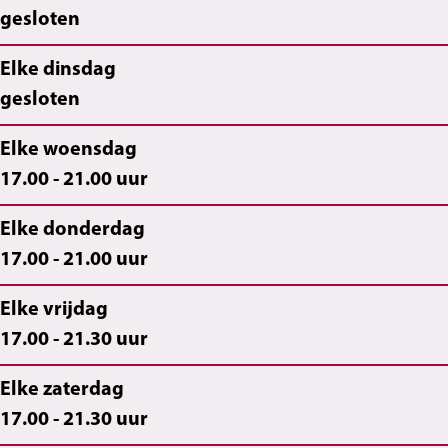
gesloten
p
t
s
n
p
a
a
t
s
a
Elke dinsdag
s
p
a
t
s
gesloten
r
a
p
a
r
e
s
a
p
e
Elke woensdag
s
r
s
a
s
17.00 - 21.00 uur
t
e
r
s
t
Elke donderdag
a
s
e
r
a
17.00 - 21.00 uur
u
t
s
e
u
r
a
t
s
r
Elke vrijdag
a
u
a
t
a
17.00 - 21.30 uur
n
r
u
a
n
t
a
r
u
t
Elke zaterdag
n
a
r
17.00 - 21.30 uur
t
n
a