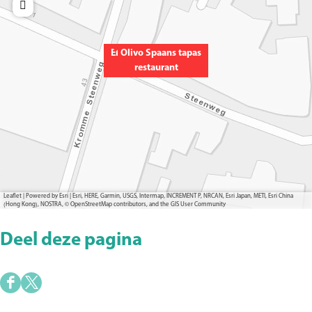
El Olivo Spaans tapas
restaurant
Leaflet
|
Powered by Esri | Esri, HERE, Garmin, USGS, Intermap, INCREMENT P, NRCAN, Esri Japan, METI, Esri China
(Hong Kong), NOSTRA, © OpenStreetMap contributors, and the GIS User Community
Deel deze pagina
D
D