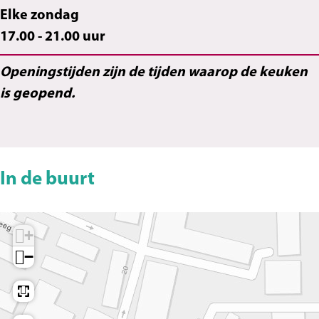
Elke zondag
t
n
17.00 - 21.00 uur
t
Openingstijden zijn de tijden waarop de keuken
is geopend.
In de buurt
+
−