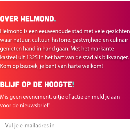
e
e
e
e
Over Helmond
.
l
l
d
d
Helmond is een eeuwenoude stad met vele gezichten
e
e
waar natuur, cultuur, historie, gastvrijheid en culinair
z
z
genieten hand in hand gaan. Met het markante
e
e
kasteel uit 1325 in het hart van de stad als blikvanger.
p
p
Kom op bezoek, je bent van harte welkom!
a
a
g
g
Blijf op de hoogte
!
i
i
n
n
Mis geen evenement, uitje of actie en meld je aan
a
a
voor de nieuwsbrief!
o
o
p
p
V