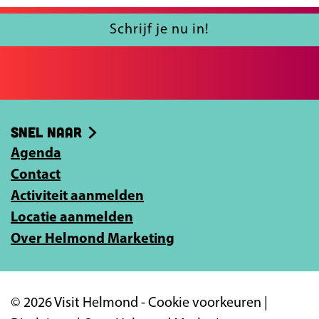
F
X
u
a
l
Schrijf je nu in!
c
j
e
e
b
e
o
-
Snel naar
o
m
k
Agenda
a
Contact
i
Activiteit aanmelden
l
Locatie aanmelden
a
Over Helmond Marketing
d
r
e
© 2026 Visit Helmond -
Cookie voorkeuren
|
s