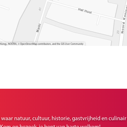
ong Kong), NOSTRA, © OpenStreetMap contributors, and the GIS User Community
ar natuur, cultuur, historie, gastvrijheid en culina