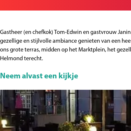
a
s
r
a
e
g
t
R
n
s
e
a
e
R
t
u
s
e
a
Gastheer (en chefkok) Tom-Edwin en gastvrouw Janine
r
t
s
u
gezellige en stijlvolle ambiance genieten van een hee
a
a
t
r
ons grote terras, midden op het Marktplein, het gezel
n
u
a
a
Helmond terecht.
t
r
u
n
d
a
r
t
Neem alvast een kijkje
e
n
a
d
W
t
n
e
a
d
t
W
a
e
d
a
r
W
e
a
d
a
W
r