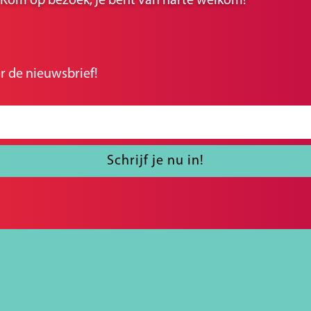
r. Kom op bezoek, je bent van harte welkom!
r de nieuwsbrief!
Schrijf je nu in!