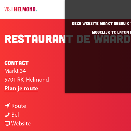
G
Deze website maakt gebruik v
a
mogelijk te laten 
Restaurant de Waard
n
a
a
r
Contact
d
Markt 34
e
5701 RK
Helmond
h
n
Plan je route
o
a
m
n
a
Route
e
R
a
r
Bel
p
e
a
v
R
Website