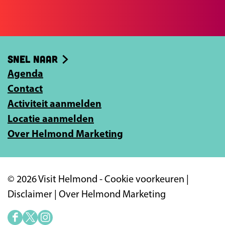
e
e
-
Snel naar
m
Agenda
a
Contact
i
Activiteit aanmelden
l
Locatie aanmelden
a
Over Helmond Marketing
d
r
e
© 2026 Visit Helmond -
Cookie voorkeuren
|
s
Disclaimer
|
Over Helmond Marketing
i
n
F
X
I