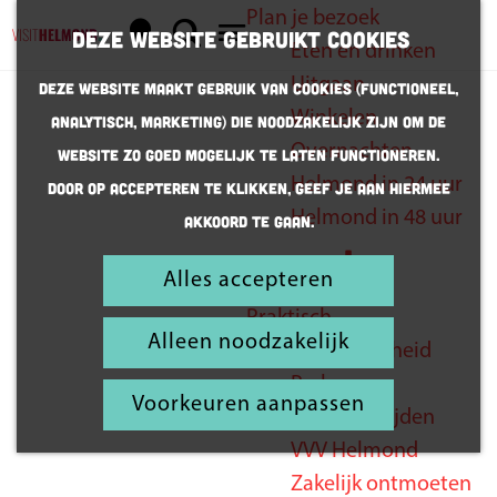
Plan je bezoek
K
Z
Deze website gebruikt cookies
Eten en drinken
a
o
G
M
Uitgaan
Deze website maakt gebruik van cookies (Functioneel,
a
e
a
e
Winkelen
Analytisch, Marketing) die noodzakelijk zijn om de
r
k
n
n
Overnachten
website zo goed mogelijk te laten functioneren.
t
e
a
u
Helmond in 24 uur
Door op accepteren te klikken, geef je aan hiermee
Dit mag je
n
a
Helmond in 48 uur
akkoord te gaan.
r
niet missen
d
Alles accepteren
Inspiratie
e
Praktisch
h
Alleen noodzakelijk
Bereikbaarheid
o
Parkeren
m
Voorkeuren aanpassen
Openingstijden
e
VVV Helmond
p
Zakelijk ontmoeten
a