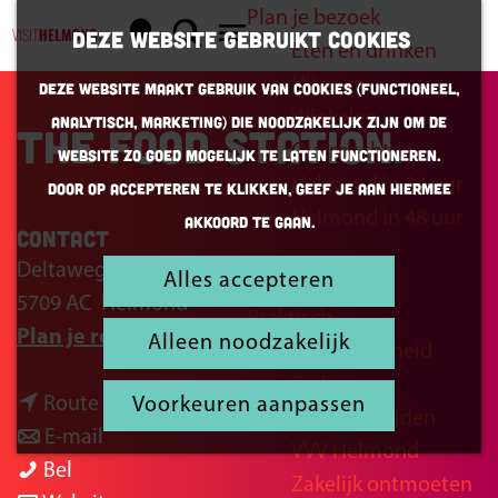
Plan je bezoek
K
Z
Deze website gebruikt cookies
Eten en drinken
a
o
G
M
Uitgaan
Deze website maakt gebruik van cookies (Functioneel,
a
e
a
e
Winkelen
Analytisch, Marketing) die noodzakelijk zijn om de
r
k
n
The Food Station
n
Overnachten
website zo goed mogelijk te laten functioneren.
t
e
a
u
Helmond in 24 uur
Door op accepteren te klikken, geef je aan hiermee
n
a
Helmond in 48 uur
akkoord te gaan.
r
Contact
d
Deltaweg 6
Alles accepteren
Inspiratie
e
5709 AC
Helmond
Praktisch
h
n
Plan je route
Alleen noodzakelijk
Bereikbaarheid
o
a
Parkeren
m
n
a
Route
Voorkeuren aanpassen
Openingstijden
e
a
n
r
E-mail
VVV Helmond
p
T
a
a
T
Bel
Zakelijk ontmoeten
a