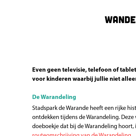
a
g
Wande
e
Even geen televisie, telefoon of tabl
voor kinderen waarbij jullie niet alle
De Warandeling
Stadspark de Warande heeft een rijke his
ontdekken tijdens de Warandeling. Deze w
doeboekje dat bij de Warandeling hoort, i
routeomschrijving van de Warandeling
.