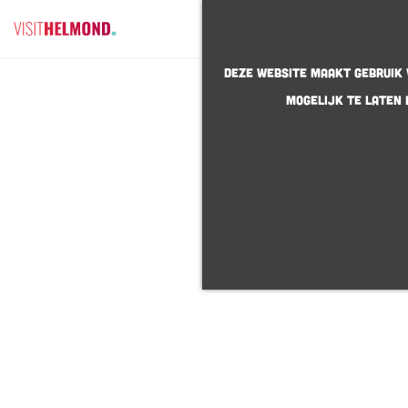
G
Deze website maakt gebruik v
a
mogelijk te laten 
n
a
a
r
d
e
h
o
m
e
p