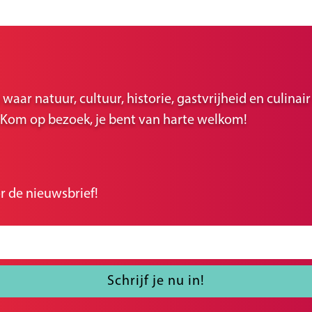
ar natuur, cultuur, historie, gastvrijheid en culina
r. Kom op bezoek, je bent van harte welkom!
r de nieuwsbrief!
Schrijf je nu in!