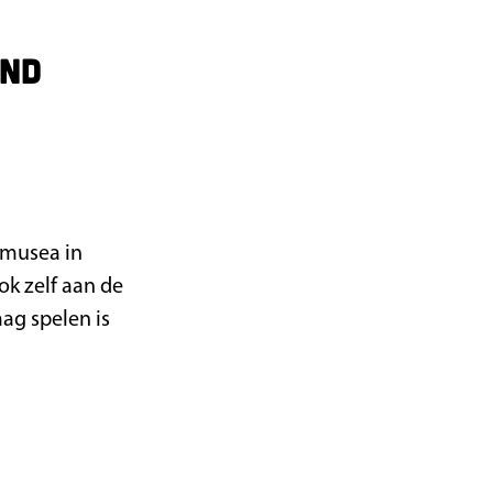
ond
 musea in
k zelf aan de
mag spelen is