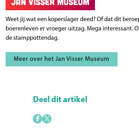
Jan Visser museum
Weet jij wat een koperslager deed? Of dat dit beroep
boerenleven er vroeger uitzag. Mega interessant. 
de stamppottendag.
Meer over het Jan Visser Museum
Deel dit artikel
D
D
e
e