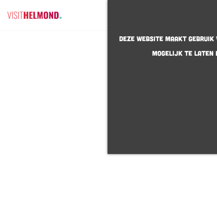
G
Deze website maakt gebruik v
a
mogelijk te laten 
n
a
a
r
d
e
h
o
m
e
p