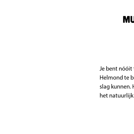
a
g
Mu
e
Je bent nóóit
Helmond te be
slag kunnen. 
het natuurlijk