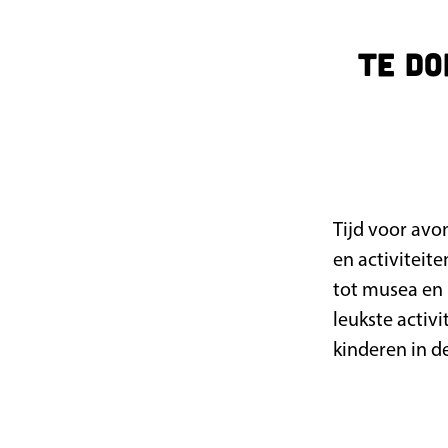
a
g
Te do
e
Tijd voor avon
en activiteit
tot musea en 
leukste activi
kinderen in de