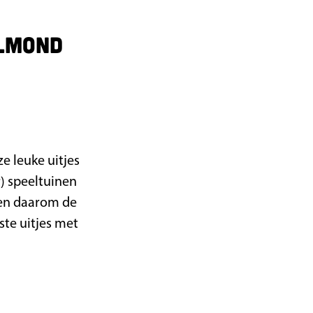
elmond
e leuke uitjes
r) speeltuinen
ben daarom de
kste uitjes met