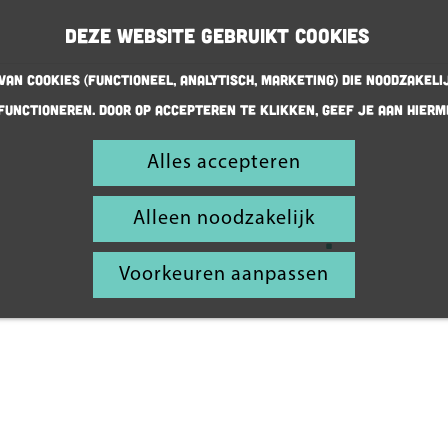
Deze website gebruikt cookies
an cookies (Functioneel, Analytisch, Marketing) die noodzakeli
functioneren. Door op accepteren te klikken, geef je aan hierm
Ontdek de
Alles accepteren
regio
Alleen noodzakelijk
met kinderen
Voorkeuren aanpassen