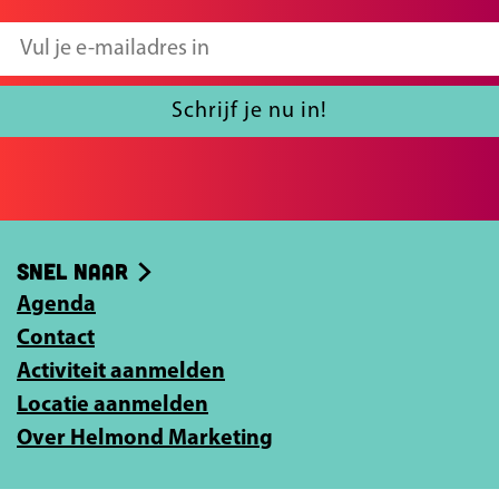
p
p
F
X
V
a
u
c
l
Schrijf je nu in!
e
j
b
e
o
e
o
-
Snel naar
k
m
Agenda
a
Contact
i
Activiteit aanmelden
l
Locatie aanmelden
a
Over Helmond Marketing
d
r