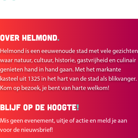
e
e
e
e
l
l
Over Helmond
.
d
d
e
e
Helmond is een eeuwenoude stad met vele gezichten
z
z
waar natuur, cultuur, historie, gastvrijheid en culinair
e
e
genieten hand in hand gaan. Met het markante
p
p
kasteel uit 1325 in het hart van de stad als blikvanger.
a
a
Kom op bezoek, je bent van harte welkom!
g
g
i
i
Blijf op de hoogte
!
n
n
a
a
Mis geen evenement, uitje of actie en meld je aan
o
o
voor de nieuwsbrief!