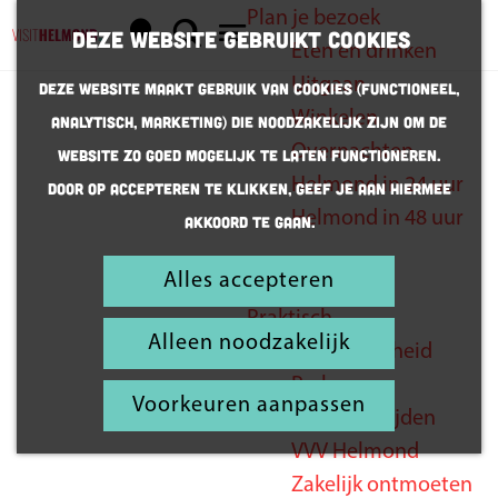
Plan je bezoek
K
Z
Deze website gebruikt cookies
Eten en drinken
a
o
G
M
Uitgaan
Deze website maakt gebruik van cookies (Functioneel,
a
e
a
e
Winkelen
Analytisch, Marketing) die noodzakelijk zijn om de
r
k
n
n
Overnachten
website zo goed mogelijk te laten functioneren.
t
e
a
u
Helmond in 24 uur
Door op accepteren te klikken, geef je aan hiermee
Feest mee in
n
a
Helmond in 48 uur
akkoord te gaan.
r
Keiestad
d
Alles accepteren
Inspiratie
e
Praktisch
h
Alleen noodzakelijk
Bereikbaarheid
o
Parkeren
m
Voorkeuren aanpassen
Openingstijden
e
VVV Helmond
p
Zakelijk ontmoeten
a