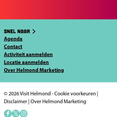
j
b
e
o
e
o
-
Snel naar
k
m
Agenda
a
Contact
i
Activiteit aanmelden
l
Locatie aanmelden
a
Over Helmond Marketing
d
r
e
© 2026 Visit Helmond -
Cookie voorkeuren
|
s
Disclaimer
|
Over Helmond Marketing
i
n