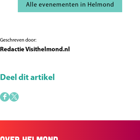
Alle evenementen in Helmond
Geschreven door:
Redactie Visithelmond.nl
Deel dit artikel
D
D
e
e
e
e
l
l
Over Helmond
.
d
d