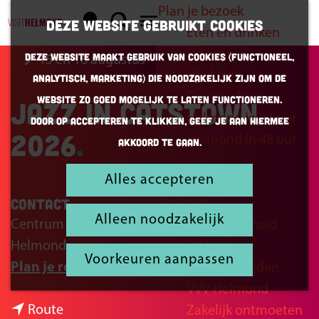
Plan je bezoek
K
Z
Deze website gebruikt cookies
Eten en drinken
a
o
G
M
Uitgaan
Deze website maakt gebruik van cookies (Functioneel,
15 en 16 augustus
a
e
a
e
Winkelen
Analytisch, Marketing) die noodzakelijk zijn om de
r
k
n
n
Overnachten
website zo goed mogelijk te laten functioneren.
Jazz in Catstown
t
e
a
u
Helmond in 24 uur
Door op accepteren te klikken, geef je aan hiermee
n
a
2026
Helmond in 48 uur
akkoord te gaan.
r
d
Alles accepteren
Inspiratie
e
Contact
Praktisch
h
Alleen noodzakelijk
Centrum Helmond
Bereikbaarheid
o
Helmond
Parkeren
m
Voorkeuren aanpassen
n
Plan je route
Openingstijden
e
a
VVV Helmond
p
n
a
Route
Zakelijk ontmoeten
a