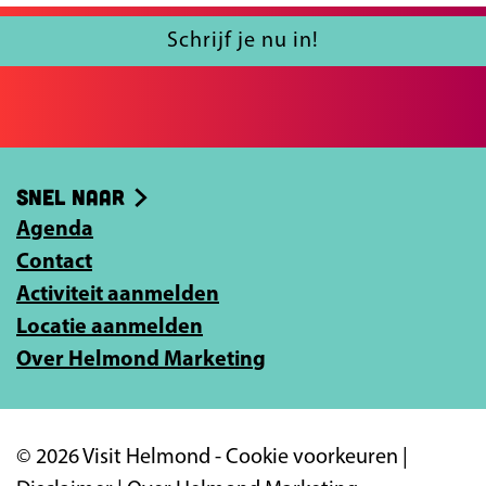
u
a
l
Schrijf je nu in!
c
j
e
e
b
e
o
-
Snel naar
o
m
k
Agenda
a
Contact
i
Activiteit aanmelden
l
Locatie aanmelden
a
Over Helmond Marketing
d
r
e
© 2026 Visit Helmond -
Cookie voorkeuren
|
s