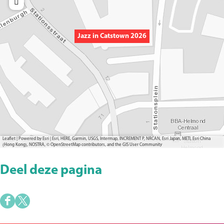
Jazz in Catstown 2026
Leaflet
|
Powered by Esri | Esri, HERE, Garmin, USGS, Intermap, INCREMENT P, NRCAN, Esri Japan, METI, Esri China
(Hong Kong), NOSTRA, © OpenStreetMap contributors, and the GIS User Community
Deel deze pagina
D
D
e
e