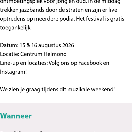
ontmoetingsplek voor jong en oud. In de middag
2
w
o
t
2
trekken jazzbands door de straten en zijn er live
0
n
w
o
0
optredens op meerdere podia. Het festival is gratis
2
2
n
w
2
toegankelijk.
6
0
2
n
6
2
0
2
Datum: 15 & 16 augustus 2026
6
2
0
Locatie: Centrum Helmond
6
2
Line-up en locaties: Volg ons op Facebook en
6
Instagram!
We zien je graag tijdens dit muzikale weekend!
Wanneer