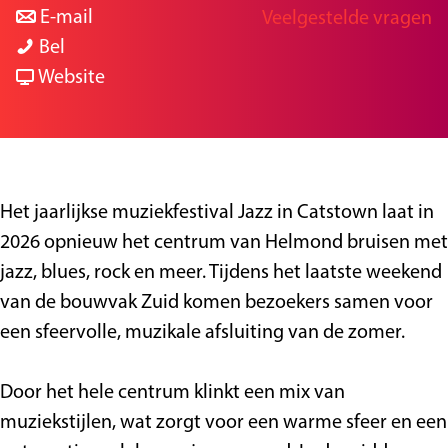
a
n
r
E-mail
Veelgestelde vragen
g
J
a
a
J
Bel
e
a
r
a
v
a
Website
z
J
r
a
z
z
a
J
n
z
i
z
a
J
i
n
z
z
a
n
Het jaarlijkse muziekfestival Jazz in Catstown laat in
C
i
z
z
C
2026 opnieuw het centrum van Helmond bruisen met
a
n
i
z
a
jazz, blues, rock en meer. Tijdens het laatste weekend
t
C
n
i
t
van de bouwvak Zuid komen bezoekers samen voor
s
a
C
n
s
een sfeervolle, muzikale afsluiting van de zomer.
t
t
a
C
t
o
s
t
a
o
Door het hele centrum klinkt een mix van
w
t
s
t
w
muziekstijlen, wat zorgt voor een warme sfeer en een
n
o
t
s
n