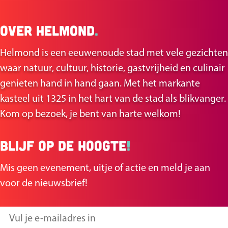
e
e
Over Helmond
.
l
l
d
d
Helmond is een eeuwenoude stad met vele gezichten
e
e
waar natuur, cultuur, historie, gastvrijheid en culinair
z
z
genieten hand in hand gaan. Met het markante
e
e
kasteel uit 1325 in het hart van de stad als blikvanger.
p
p
Kom op bezoek, je bent van harte welkom!
a
a
g
g
Blijf op de hoogte
!
i
i
n
n
Mis geen evenement, uitje of actie en meld je aan
a
a
voor de nieuwsbrief!
o
o
p
p
V
F
X