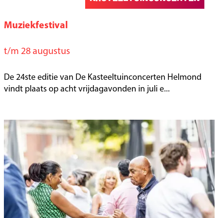
Muziekfestival
K
a
t/m 28 augustus
s
t
De 24ste editie van De Kasteeltuinconcerten Helmond
e
vindt plaats op acht vrijdagavonden in juli e...
e
l
t
u
i
n
c
o
n