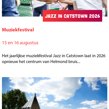
c
e
Jazz in Catstown 2026
r
t
Muziekfestival
J
e
a
15 en 16 augustus
n
z
z
Het jaarlijkse muziekfestival Jazz in Catstown laat in 2026
i
opnieuw het centrum van Helmond bruis...
n
C
a
t
s
t