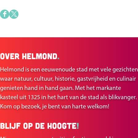
e
r
D
D
t
e
e
e
e
l
l
Over Helmond
.
d
d
e
e
Helmond is een eeuwenoude stad met vele gezichten
z
z
waar natuur, cultuur, historie, gastvrijheid en culinair
e
e
genieten hand in hand gaan. Met het markante
p
p
kasteel uit 1325 in het hart van de stad als blikvanger.
a
a
Kom op bezoek, je bent van harte welkom!
g
g
i
i
Blijf op de hoogte
!
n
n