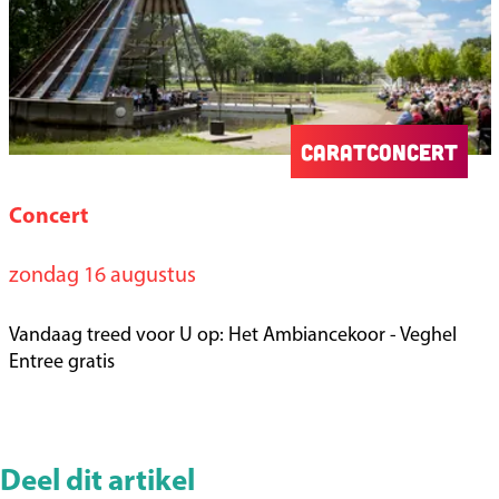
o
w
n
2
0
Caratconcert
2
6
Concert
C
a
zondag 16 augustus
r
a
Vandaag treed voor U op: Het Ambiancekoor - Veghel
t
Entree gratis
c
o
n
Deel dit artikel
c