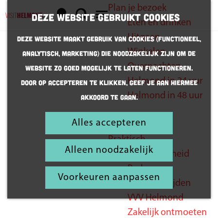
Plan je bezoek
K
Z
Deze website gebruikt cookies
Eten en drinken
a
o
G
M
Uitgaan
Deze website maakt gebruik van cookies (Functioneel,
a
e
a
e
Winkelen
Analytisch, Marketing) die noodzakelijk zijn om de
r
k
n
n
Overnachten
website zo goed mogelijk te laten functioneren.
t
e
a
u
Helmond in 24 uur
Door op accepteren te klikken, geef je aan hiermee
n
a
Helmond in 48 uur
akkoord te gaan.
r
d
Alles accepteren
Inspiratie
e
Zing lekker
Praktisch
h
Alleen noodzakelijk
mee
Bereikbaarheid
o
Parkeren
m
Voorkeuren aanpassen
Openingstijden
e
VVV Helmond
p
Zakelijk ontmoeten
a