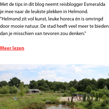
n
e
H
Met de tips in dit blog neemt reisblogger Esmeralda
s
n
e
je mee naar de leukste plekken in Helmond.
t
d
l
"Helmond zit vol kunst, leuke horeca én is omringd
a
e
m
door mooie natuur. De stad heeft veel meer te bieden
d
b
o
dan je misschien van tevoren zou denken."
i
n
n
d
o
Meer lezen
n
,
v
e
h
e
n
e
r
s
t
H
t
b
e
a
e
l
d
s
m
t
o