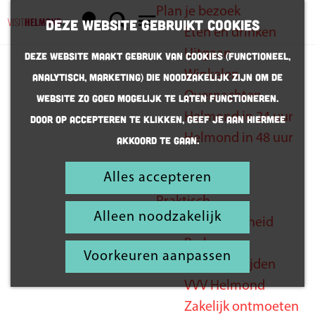
Plan je bezoek
K
Z
Deze website gebruikt cookies
Eten en drinken
a
o
G
M
Uitgaan
Deze website maakt gebruik van cookies (Functioneel,
a
e
a
e
Winkelen
Analytisch, Marketing) die noodzakelijk zijn om de
r
k
n
n
Overnachten
website zo goed mogelijk te laten functioneren.
t
e
a
u
Helmond in 24 uur
Door op accepteren te klikken, geef je aan hiermee
n
a
Helmond in 48 uur
akkoord te gaan.
r
d
We zitten
Alles accepteren
Inspiratie
e
boordevol
Praktisch
h
Alleen noodzakelijk
ideeën
Bereikbaarheid
o
Parkeren
m
Voorkeuren aanpassen
Openingstijden
e
VVV Helmond
p
Zakelijk ontmoeten
a