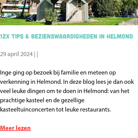
s
e
t
l
s
m
e
o
12x tips & bezienswaardigheden in Helmond
e
n
s
d
29 april 2024
|
|
s
e
1
Inge ging op bezoek bij familie en meteen op
m
2
verkenning in Helmond. In deze blog lees je dan ook
u
x
veel leuke dingen om te doen in Helmond: van het
s
t
prachtige kasteel en de gezellige
t
i
kasteeltuinconcerten tot leuke restaurants.
s
p
e
s
o
Meer lezen
e
&
v