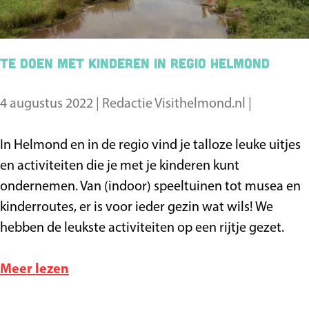
b
n
e
d
w
,
Te doen met kinderen in regio Helmond
a
h
a
e
4 augustus 2022
|
Redactie Visithelmond.nl
|
r
t
d
b
T
In Helmond en in de regio vind je talloze leuke uitjes
e
e
e
en activiteiten die je met je kinderen kunt
g
s
d
ondernemen. Van (indoor) speeltuinen tot musea en
e
t
o
kinderroutes, er is voor ieder gezin wat wils! We
h
b
e
hebben de leukste activiteiten op een rijtje gezet.
e
e
n
i
w
m
o
Meer lezen
m
a
e
v
v
a