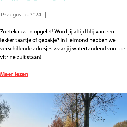
i
d
i
n
n
19 augustus 2024
|
|
H
H
e
e
5
Zoetekauwen opgelet! Word jij altijd blij van een
l
l
x
lekker taartje of gebakje? In Helmond hebben we
m
m
t
verschillende adresjes waar jij watertandend voor de
o
o
a
vitrine zult staan!
n
n
a
d
d
r
o
Meer lezen
t
v
e
e
t
r
e
5
n
x
i
t