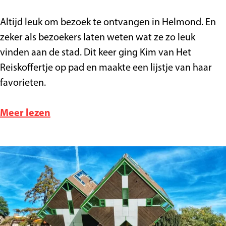
1
Altijd leuk om bezoek te ontvangen in Helmond. En
0
zeker als bezoekers laten weten wat ze zo leuk
x
vinden aan de stad. Dit keer ging Kim van Het
H
Reiskoffertje op pad en maakte een lijstje van haar
e
favorieten.
l
m
o
Meer lezen
o
v
n
e
d
r
s
1
e
0
m
x
u
H