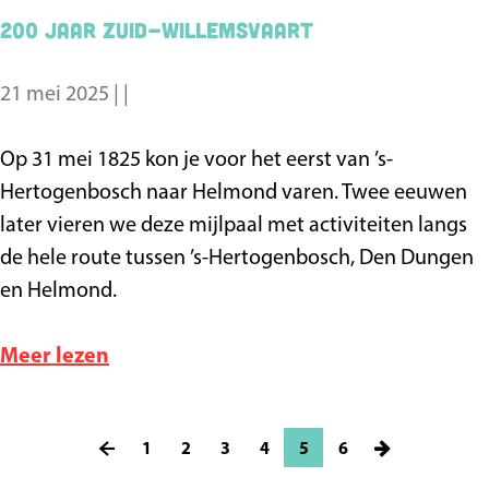
o
w
d
200 jaar Zuid-Willemsvaart
n
a
h
d
n
e
21 mei 2025
|
|
d
d
e
e
2
Op 31 mei 1825 kon je voor het eerst van ’s-
l
n
0
Hertogenbosch naar Helmond varen. Twee eeuwen
e
o
0
later vieren we deze mijlpaal met activiteiten langs
n
m
j
de hele route tussen ’s-Hertogenbosch, Den Dungen
t
a
en Helmond.
e
a
w
r
o
Meer lezen
a
Z
v
n
u
e
d
1
2
3
4
5
6
i
r
G
G
G
G
G
H
G
G
e
d
2