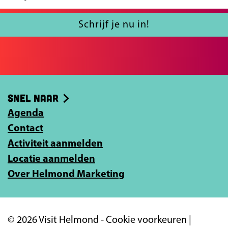
l
e
n
u
e
p
d
l
Schrijf je nu in!
m
a
e
j
s
e
g
p
v
e
i
a
a
-
a
n
g
Snel naar
m
r
a
i
Agenda
a
t
Contact
n
i
Activiteit aanmelden
l
a
Locatie aanmelden
a
Over Helmond Marketing
d
r
e
© 2026 Visit Helmond -
Cookie voorkeuren
|
s