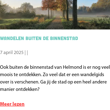
n
a
H
a
e
r
l
t
m
e
Wandelen buiten de binnenstad
o
t
n
e
7 april 2025
|
|
d
n
i
W
Ook buiten de binnenstad van Helmond is er nog veel
n
a
moois te ontdekken. Zo veel dat er een wandelgids
H
n
over is verschenen. Ga jij de stad op een heel andere
e
d
manier ontdekken?
l
e
m
l
o
Meer lezen
o