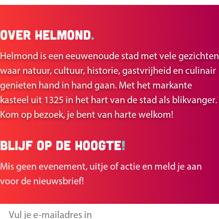
l
a
a
a
a
a
u
a
a
-
0
e
n
n
n
n
n
i
n
n
W
0
Over Helmond
.
n
i
j
a
a
a
a
a
d
a
a
Helmond is een eeuwenoude stad met vele gezichten
l
a
a
a
a
a
a
i
a
a
waar natuur, cultuur, historie, gastvrijheid en culinair
l
a
r
r
r
r
r
g
r
r
genieten hand in hand gaan. Met het markante
e
r
d
p
p
p
p
e
p
d
kasteel uit 1325 in het hart van de stad als blikvanger.
m
Z
e
a
a
a
a
p
a
e
Kom op bezoek, je bent van harte welkom!
s
u
v
i
v
g
g
g
g
a
g
v
Blijf op de hoogte
!
a
d
o
i
i
i
i
g
i
o
a
-
Mis geen evenement, uitje of actie en meld je aan
r
n
n
n
n
i
n
l
r
W
voor de nieuwsbrief!
i
a
a
a
a
n
a
g
t
i
g
a
e
l
V