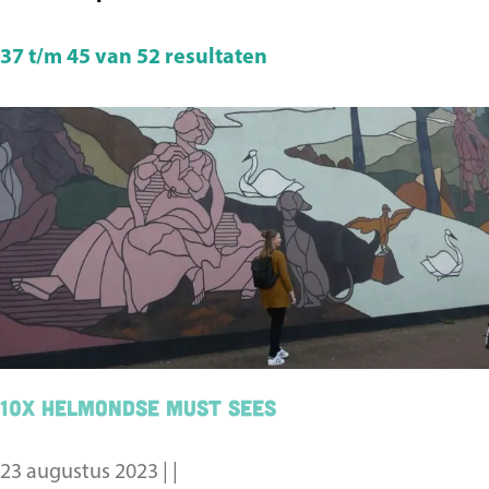
37 t/m 45 van 52 resultaten
10x Helmondse must sees
23 augustus 2023
|
|