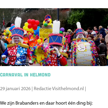
s
b
e
e
r
z
1
i
2
e
x
n
t
s
i
w
p
a
s
a
&
Carnaval in Helmond
r
b
d
e
29 januari 2026
|
Redactie Visithelmond.nl
|
i
z
g
i
C
We zijn Brabanders en daar hoort één ding bij: