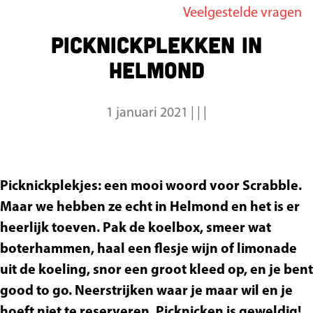
Veelgestelde vragen
g
Picknickplekken in
e
Helmond
1 januari 2021
|
|
|
Picknickplekjes: een mooi woord voor Scrabble.
Maar we hebben ze echt in Helmond en het is er
heerlijk toeven. Pak de koelbox, smeer wat
boterhammen, haal een flesje wijn of limonade
uit de koeling, snor een groot kleed op, en je bent
good to go. Neerstrijken waar je maar wil en je
hoeft niet te reserveren. Picknicken is geweldig!