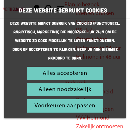
Plan je bezoek
K
Z
Deze website gebruikt cookies
Eten en drinken
a
o
G
M
Uitgaan
Deze website maakt gebruik van cookies (Functioneel,
a
e
a
e
Winkelen
Analytisch, Marketing) die noodzakelijk zijn om de
r
k
n
n
Overnachten
website zo goed mogelijk te laten functioneren.
t
e
a
u
De mooiste
Helmond in 24 uur
Door op accepteren te klikken, geef je aan hiermee
n
a
picknickplekj
Helmond in 48 uur
akkoord te gaan.
r
es
d
Alles accepteren
Inspiratie
e
Praktisch
h
Alleen noodzakelijk
Bereikbaarheid
o
Parkeren
m
Voorkeuren aanpassen
Openingstijden
e
VVV Helmond
p
Zakelijk ontmoeten
a