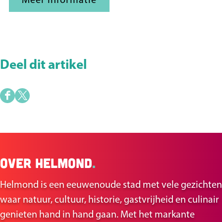
Meer informatie
Deel dit artikel
D
D
e
e
e
e
l
l
Over Helmond
.
d
d
e
e
Helmond is een eeuwenoude stad met vele gezichten
z
z
waar natuur, cultuur, historie, gastvrijheid en culinair
e
e
genieten hand in hand gaan. Met het markante
p
p