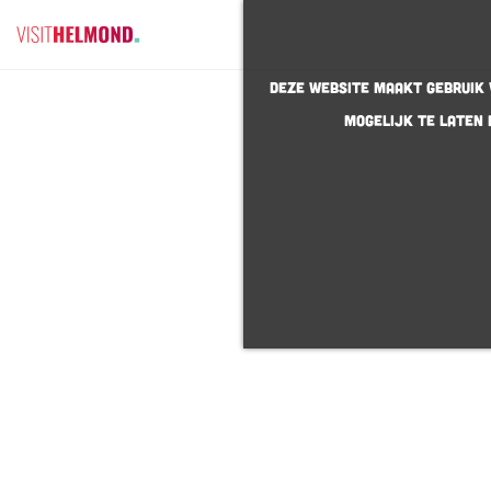
G
Deze website maakt gebruik v
a
mogelijk te laten 
n
a
a
r
d
e
h
o
m
e
p