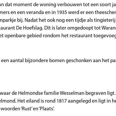
van dat moment de woning verbouwen tot een soort ja
rs en een veranda en in 1935 werd er een theeschenk
arkje bij. Nadat het ook nog een tijdje als tingieteri
urant De Hoefslag. Dit is later omgedoopt tot Warande
 het openbare gebied rondom het restaurant toegevoe
t een aantal bijzondere bomen geschonken aan het pa
nd waar de Helmondse familie Wesselman begraven ligt. 
lmond. Het eiland is rond 1817 aangelegd en ligt in het
oorden ‘Rust’ en ‘Plaats’.