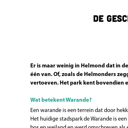
a
g
De gesc
e
Er is maar weinig in Helmond dat in d
één van. Of, zoals de Helmonders zegg
vertoeven. Het park kent bovendien e
Wat betekent Warande?
Een warande is een terrein dat door hekk
Het huidige stadspark de Warande is een re
bos en weiland en werd omschreven als e