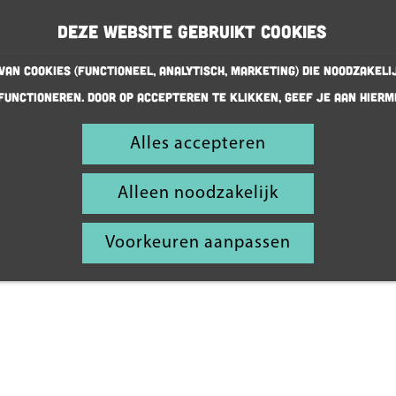
Deze website gebruikt cookies
an cookies (Functioneel, Analytisch, Marketing) die noodzakeli
functioneren. Door op accepteren te klikken, geef je aan hierm
Historische
bomen
Alles accepteren
en
Alleen noodzakelijk
eeuwenoude
paden
Voorkeuren aanpassen