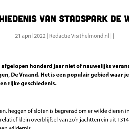
hiedenis van stadspark de
21 april 2022
|
Redactie Visithelmond.nl
|
|
e afgelopen honderd jaar niet of nauwelijks veran
en, De Vraand. Het is een populair gebied waar j
en rijke geschiedenis.
en, heggen of sloten is begrensd om er wilde dieren i
latief klein overblijfsel van zo’n jachtterrein uit 131
en wildernis.