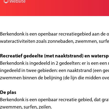
a
e
a
v
R
Website
g
c
r
a
e
e
r
R
n
c
e
e
R
r
a
c
e
e
Berkendonk is een openbaar recreatiegebied aan de oos
t
r
c
a
wateractiviteiten zoals zonnebaden, zwemmen, surfen
i
e
r
t
e
a
e
i
Recreatief gedeelte (met naaktstrand) en watersp
p
t
a
e
Berkendonk is ingedeeld in 2 gedeelten: er is een een
l
i
t
p
ingedeeld in twee gebieden: een naaktstrand (een ged
a
e
i
l
zwemmen binnen de belijning (de lijn die midden over
s
p
e
a
B
l
p
s
De plas
e
a
l
B
Berkendonk is een openbaar recreatie gebied, dat grat
r
s
a
e
zwemmen, surfen, zeilen.