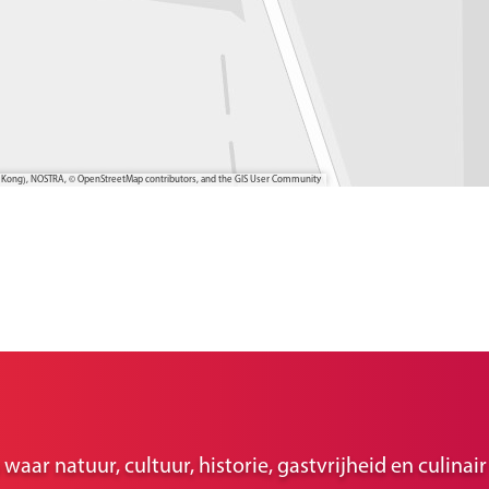
ong Kong), NOSTRA, © OpenStreetMap contributors, and the GIS User Community
ar natuur, cultuur, historie, gastvrijheid en culina