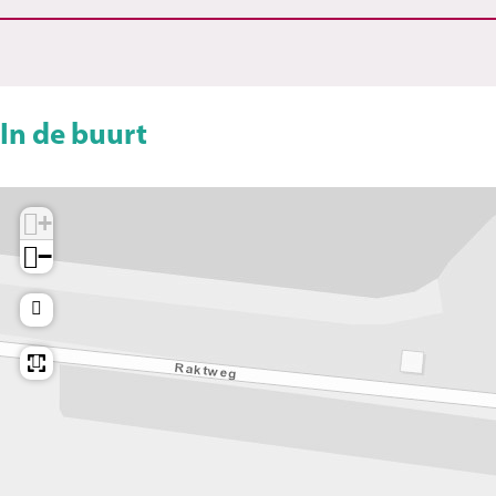
In de buurt
+
−