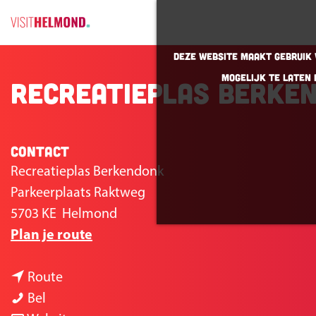
G
Deze website maakt gebruik v
a
mogelijk te laten 
Recreatieplas Berke
n
a
a
r
Contact
d
Recreatieplas Berkendonk
e
Parkeerplaats Raktweg
h
5703 KE
Helmond
o
n
Plan je route
m
a
e
n
a
Route
p
R
a
r
Bel