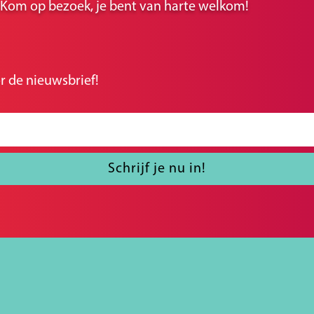
r. Kom op bezoek, je bent van harte welkom!
r de nieuwsbrief!
Schrijf je nu in!