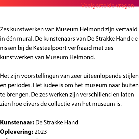
Veelgestelde vragen
a
S
g
r
t
e
S
r
Zes kunstwerken van Museum Helmond zijn vertaald
t
e
in één mural. De kunstenaars van De Strakke Hand de
r
e
nissen bij de Kasteelpoort verfraaid met zes
e
t
kunstwerken van Museum Helmond.
e
a
t
r
Het zijn voorstellingen van zeer uiteenlopende stijlen
a
t
en periodes. Het iudee is om het museum naar buiten
r
-
te brengen. De zes werken zijn verschillend en laten
t
K
zien hoe divers de collectie van het museum is.
-
a
K
s
Kunstenaar:
De Strakke Hand
a
t
Oplevering:
2023
s
e