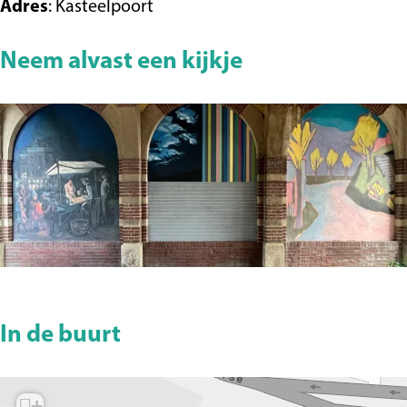
Adres
: Kasteelpoort
t
e
e
l
Neem alvast een kijkje
e
p
l
o
p
o
o
r
o
t
r
t
O
p
In de buurt
e
n
+