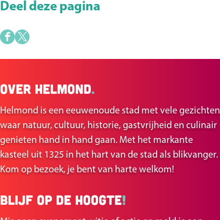
e
Deel deze pagina
a
f
D
D
b
e
e
e
e
e
e
Over Helmond
.
l
l
l
d
d
d
Helmond is een eeuwenoude stad met vele gezichten
e
e
i
waar natuur, cultuur, historie, gastvrijheid en culinair
z
z
n
genieten hand in hand gaan. Met het markante
e
e
g
kasteel uit 1325 in het hart van de stad als blikvanger.
p
p
K
Kom op bezoek, je bent van harte welkom!
a
a
a
g
g
s
Blijf op de hoogte
!
i
i
t