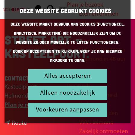
Plan je bezoek
K
Z
Deze website gebruikt cookies
Eten en drinken
a
o
G
M
Uitgaan
Deze website maakt gebruik van cookies (Functioneel,
a
e
a
e
Winkelen
Analytisch, Marketing) die noodzakelijk zijn om de
r
k
n
Street art -
n
Overnachten
website zo goed mogelijk te laten functioneren.
t
e
a
u
Kasteelpoort
Helmond in 24 uur
Door op accepteren te klikken, geef je aan hiermee
n
a
Helmond in 48 uur
akkoord te gaan.
r
d
Alles accepteren
Inspiratie
Contact
e
Praktisch
Kasteelpoort
h
Alleen noodzakelijk
Bereikbaarheid
Helmond
o
Parkeren
n
Plan je route
m
Voorkeuren aanpassen
Openingstijden
a
e
VVV Helmond
n
a
Route
p
Zakelijk ontmoeten
a
r
a