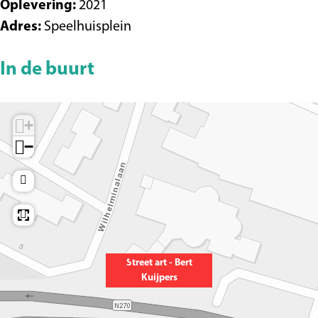
Oplevering:
2021
t
u
Adres:
Speelhuisplein
K
i
u
j
In de buurt
i
p
j
e
p
r
+
e
s
−
r
s
Street art - Bert
Kuijpers