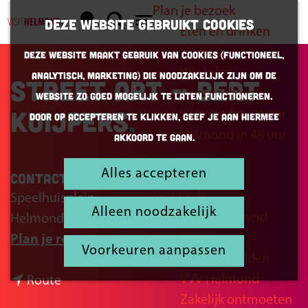
Plan je bezoek
K
Z
Deze website gebruikt cookies
Eten en drinken
a
o
G
M
Uitgaan
Deze website maakt gebruik van cookies (Functioneel,
a
e
a
e
Winkelen
Analytisch, Marketing) die noodzakelijk zijn om de
r
k
n
Street art - Bert
n
Overnachten
website zo goed mogelijk te laten functioneren.
t
e
a
u
Kuijpers
Helmond in 24 uur
Door op accepteren te klikken, geef je aan hiermee
n
a
Helmond in 48 uur
akkoord te gaan.
r
d
Alles accepteren
Inspiratie
Contact
e
Praktisch
Speelhuisplein
h
Alleen noodzakelijk
Bereikbaarheid
Helmond
o
Parkeren
n
Plan je route
m
Voorkeuren aanpassen
Openingstijden
a
e
VVV Helmond
n
a
Route
p
Zakelijk ontmoeten
a
r
a