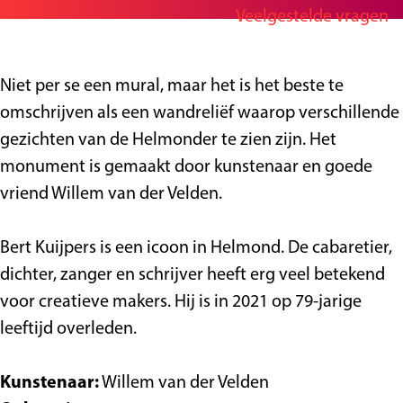
Veelgestelde vragen
a
S
g
r
t
e
S
r
Niet per se een mural, maar het is het beste te
t
e
omschrijven als een wandreliëf waarop verschillende
r
e
gezichten van de Helmonder te zien zijn. Het
e
t
monument is gemaakt door kunstenaar en goede
e
a
vriend Willem van der Velden.
t
r
a
t
Bert Kuijpers is een icoon in Helmond. De cabaretier,
r
-
dichter, zanger en schrijver heeft erg veel betekend
t
B
voor creatieve makers. Hij is in 2021 op 79-jarige
-
e
leeftijd overleden.
B
r
e
t
Kunstenaar:
Willem van der Velden
r
K