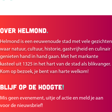
e
e
e
e
l
l
Over Helmond
.
d
d
e
e
Helmond is een eeuwenoude stad met vele gezichten
z
z
waar natuur, cultuur, historie, gastvrijheid en culinair
e
e
genieten hand in hand gaan. Met het markante
p
p
kasteel uit 1325 in het hart van de stad als blikvanger.
a
a
Kom op bezoek, je bent van harte welkom!
g
g
i
i
Blijf op de hoogte
!
n
n
a
a
Mis geen evenement, uitje of actie en meld je aan
o
o
voor de nieuwsbrief!