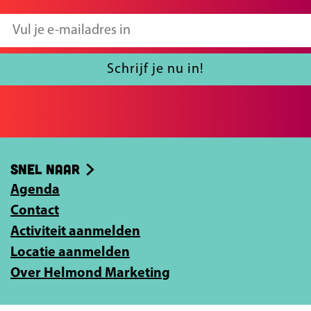
p
p
F
X
V
a
u
c
l
Schrijf je nu in!
e
j
b
e
o
e
o
-
Snel naar
k
m
Agenda
a
Contact
i
Activiteit aanmelden
l
Locatie aanmelden
a
Over Helmond Marketing
d
r