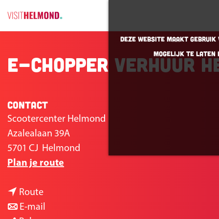
G
Deze website maakt gebruik v
a
mogelijk te laten 
E-chopper verhuur H
n
a
a
r
Contact
d
Scootercenter Helmond
e
Azalealaan 39A
h
5701 CJ
Helmond
o
n
Plan je route
m
a
e
n
a
Route
p
a
n
r
E-mail