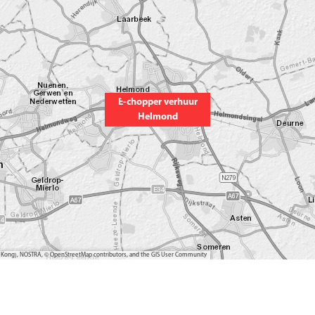
E-chopper verhuur
Helmond
ong Kong), NOSTRA, © OpenStreetMap contributors, and the GIS User Community