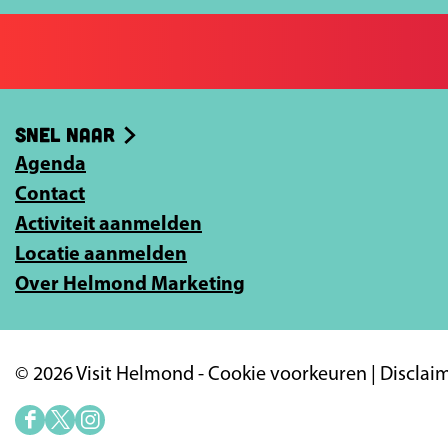
o
o
j
p
p
e
F
X
e
a
-
Snel naar
c
m
e
Agenda
a
b
Contact
i
o
Activiteit aanmelden
l
o
Locatie aanmelden
a
k
Over Helmond Marketing
d
r
e
© 2026 Visit Helmond -
Cookie voorkeuren
|
Disclai
s
i
F
X
I
n