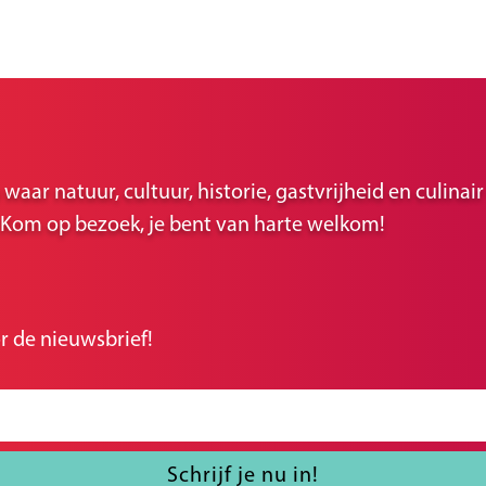
ar natuur, cultuur, historie, gastvrijheid en culina
r. Kom op bezoek, je bent van harte welkom!
r de nieuwsbrief!
Schrijf je nu in!