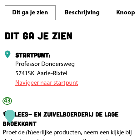
k
t
k
Dit ga je zien
Beschrijving
Knoopp
a
n
Dit ga je zien
t
Startpunt:
Professor Dondersweg
5741SK
Aarle-Rixtel
Navigeer naar startpunt
43
Vlees- en Zuivelboerderij De Lage
1
Broekkant
Proef de (h)eerlijke producten, neem een kijkje bij