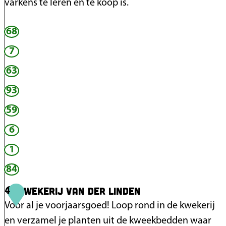
varkens te leren en te koop is.
v
c
e
a
68
O
l
f
i
b
7
a
j
o
63
r
n
e
m
93
k
r
i
d
59
n
e
6
d
r
e
1
i
H
84
j
e
D
Kwekerij van der Linden
4
i
e
Voor al je voorjaarsgoed! Loop rond in de kwekerij
L
en verzamel je planten uit de kweekbedden waar