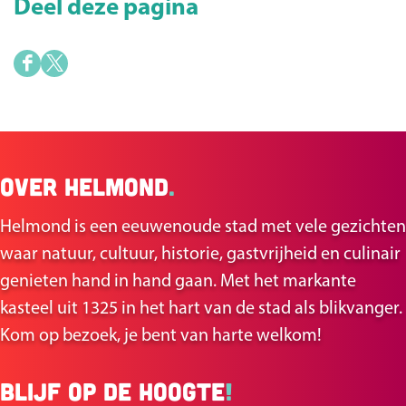
Deel deze pagina
s
u
C
r
a
t
D
D
m
e
e
p
e
e
u
l
l
s
Over Helmond
.
d
d
e
e
Helmond is een eeuwenoude stad met vele gezichten
z
z
waar natuur, cultuur, historie, gastvrijheid en culinair
e
e
genieten hand in hand gaan. Met het markante
p
p
kasteel uit 1325 in het hart van de stad als blikvanger.
a
a
Kom op bezoek, je bent van harte welkom!
g
g
i
i
Blijf op de hoogte
!
n
n