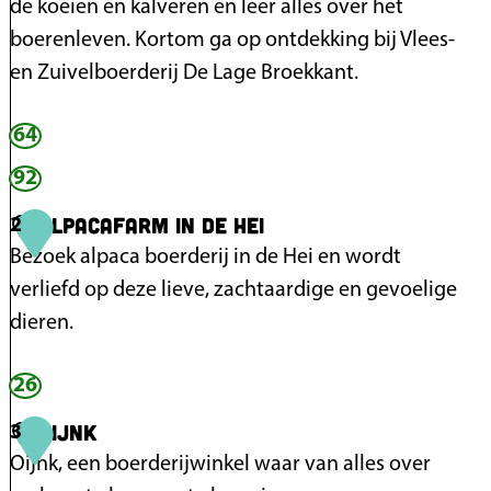
de koeien en kalveren en leer alles over het
boerenleven. Kortom ga op ontdekking bij Vlees-
en Zuivelboerderij De Lage Broekkant.
64
V
l
92
e
Alpacafarm in de Hei
2
e
Bezoek alpaca boerderij in de Hei en wordt
s
verliefd op deze lieve, zachtaardige en gevoelige
-
dieren.
e
n
26
A
Z
l
Oijnk
3
u
p
Oijnk, een boerderijwinkel waar van alles over
i
a