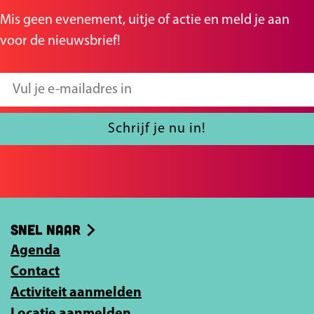
a
a
Mis geen evenement, uitje of actie en meld je aan
o
o
voor de nieuwsbrief!
p
p
F
X
V
a
u
c
l
Schrijf je nu in!
e
j
b
e
o
e
o
-
Snel naar
k
m
Agenda
a
Contact
i
Activiteit aanmelden
l