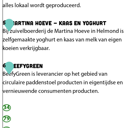
a
alles lokaal wordt geproduceerd.
g
e
Martina Hoeve - kaas en yoghurt
K
5
B
w
Bij zuivelboerderij de Martina Hoeve in Helmond is
r
e
zelfgemaakte yoghurt en kaas van melk van eigen
o
k
koeien verkrijgbaar.
e
e
k
Beefygreen
r
M
6
k
i
a
BeefyGreen is leverancier op het gebied van
a
j
r
circulaire paddenstoel producten in eigentijdse en
n
v
t
vernieuwende consumenten producten.
t
a
i
34
n
n
B
d
a
e
79
e
H
e