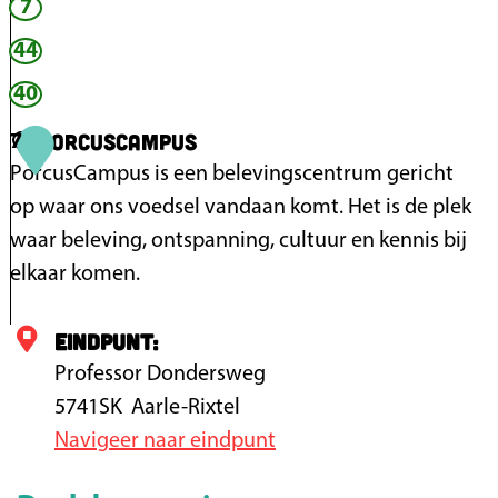
7
r
o
f
44
L
e
y
i
v
g
40
n
e
r
PorcusCampus
7
d
-
e
PorcusCampus is een belevingscentrum gericht
e
k
e
op waar ons voedsel vandaan komt. Het is de plek
n
a
n
waar beleving, ontspanning, cultuur en kennis bij
a
elkaar komen.
s
e
Eindpunt:
P
n
o
Professor Dondersweg
y
r
5741SK
Aarle-Rixtel
o
c
Navigeer naar eindpunt
g
u
h