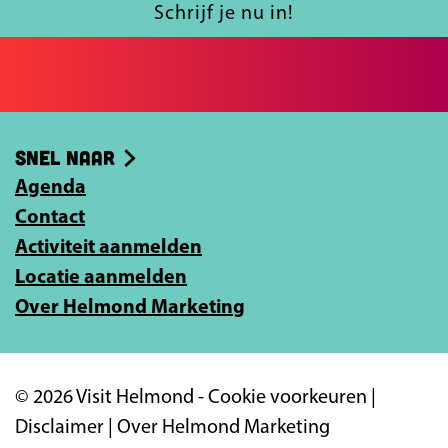
c
l
Schrijf je nu in!
e
e
j
H
b
e
e
o
e
l
o
-
m
Snel naar
k
m
o
Agenda
a
n
Contact
i
d
Activiteit aanmelden
l
Locatie aanmelden
a
Over Helmond Marketing
d
r
e
© 2026 Visit Helmond -
Cookie voorkeuren
|
s
Disclaimer
|
Over Helmond Marketing
i