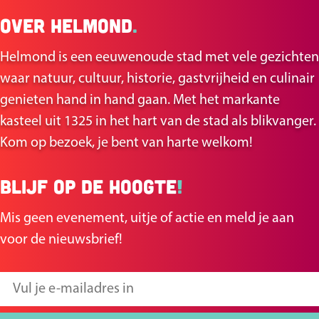
l
l
k
r
Over Helmond
.
d
d
a
G
e
e
a
e
Helmond is een eeuwenoude stad met vele gezichten
z
z
r
u
waar natuur, cultuur, historie, gastvrijheid en culinair
e
e
t
k
genieten hand in hand gaan. Met het markante
p
p
-
e
kasteel uit 1325 in het hart van de stad als blikvanger.
a
a
E
r
Kom op bezoek, je bent van harte welkom!
g
g
e
s
i
i
n
Blijf op de hoogte
!
p
n
n
o
a
a
a
Mis geen evenement, uitje of actie en meld je aan
m
r
o
o
voor de nieuwsbrief!
m
k
p
p
e
F
X
V
t
a
u
j