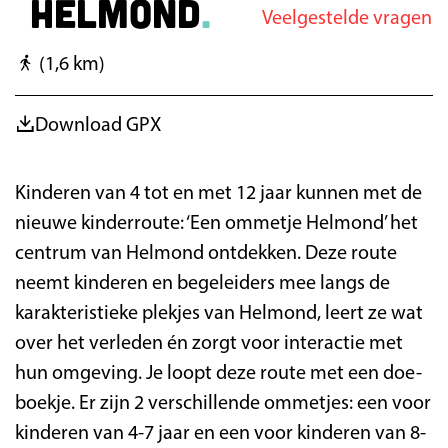
Helmond
Veelgestelde vragen
e
g
r
e
(1,6 km)
s
p
a
Download GPX
r
k
Kinderen van 4 tot en met 12 jaar kunnen met de
nieuwe kinderroute: ‘Een ommetje Helmond’ het
centrum van Helmond ontdekken. Deze route
neemt kinderen en begeleiders mee langs de
karakteristieke plekjes van Helmond, leert ze wat
over het verleden én zorgt voor interactie met
hun omgeving. Je loopt deze route met een doe-
boekje. Er zijn 2 verschillende ommetjes: een voor
kinderen van 4-7 jaar en een voor kinderen van 8-