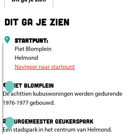
Dit ga je zien
n
p
Dit ga je zien
o
p
u
Startpunt:
p
Piet Blomplein
m
Helmond
e
Navigeer naar startpunt
t
v
Piet Blomplein
1
e
De achttien kubuswoningen werden gedurende
r
1976-1977 gebouwd.
g
r
Burgemeester Geukerspark
P
2
o
i
Een stadspark in het centrum van Helmond.