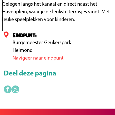
t
e
Gelegen langs het kanaal en direct naast het
e
t
Havenplein, waar je de leukste terrasjes vindt. Met
a
B
leuke speelplekken voor kinderen.
f
l
b
Eindpunt:
o
B
e
m
u
Burgemeester Geukerspark
e
p
r
Helmond
l
l
g
Navigeer naar eindpunt
d
e
e
i
Deel deze pagina
i
m
n
n
e
g
e
D
D
D
s
e
e
o
t
e
e
e
e