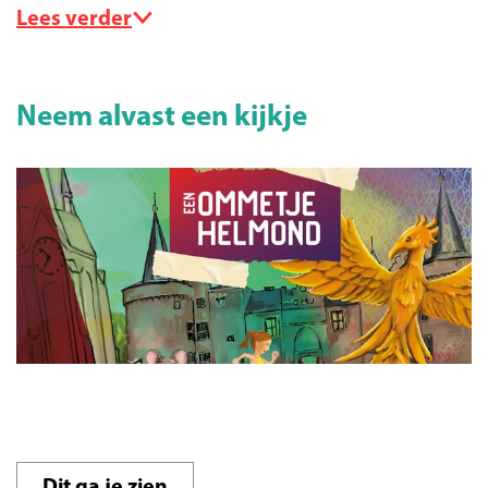
Lees verder
Neem alvast een kijkje
O
p
e