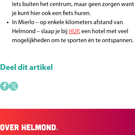
Iets buiten het centrum, maar geen zorgen want
je kunt hier ook een fiets huren.
In Mierlo – op enkele kilometers afstand van
Helmond – slaap je bij
HUP
, een hotel met veel
mogelijkheden om te sporten én te ontspannen.
Deel dit artikel
D
D
e
e
e
e
l
l
Over Helmond
.
d
d