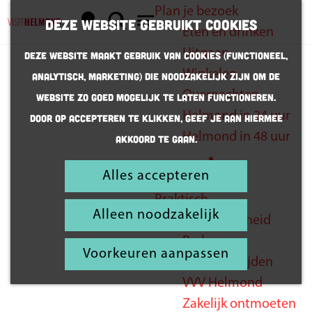
Plan je bezoek
K
Z
Deze website gebruikt cookies
Eten en drinken
a
o
G
M
Uitgaan
Deze website maakt gebruik van cookies (Functioneel,
a
e
a
e
Winkelen
Analytisch, Marketing) die noodzakelijk zijn om de
r
k
n
n
Overnachten
website zo goed mogelijk te laten functioneren.
t
e
a
u
Helmond in 24 uur
Door op accepteren te klikken, geef je aan hiermee
pak je koffer
n
a
Helmond in 48 uur
akkoord te gaan.
r
maar vast
d
Alles accepteren
Inspiratie
e
Praktisch
h
Alleen noodzakelijk
Bereikbaarheid
o
Parkeren
m
Voorkeuren aanpassen
Openingstijden
e
VVV Helmond
p
Zakelijk ontmoeten
a