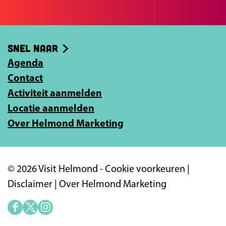
b
e
o
e
o
-
Snel naar
k
m
Agenda
a
Contact
i
Activiteit aanmelden
l
Locatie aanmelden
a
Over Helmond Marketing
d
r
e
© 2026 Visit Helmond -
Cookie voorkeuren
|
s
Disclaimer
|
Over Helmond Marketing
i
n
F
X
I