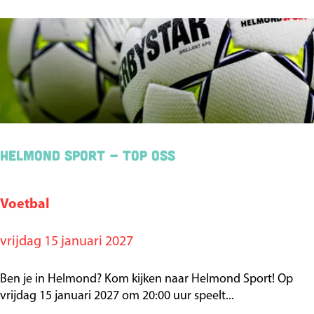
V
e
r
b
u
r
g
Helmond Sport - TOP Oss
Voetbal
H
e
vrijdag 15 januari 2027
l
m
Ben je in Helmond? Kom kijken naar Helmond Sport! Op
o
vrijdag 15 januari 2027 om 20:00 uur speelt...
n