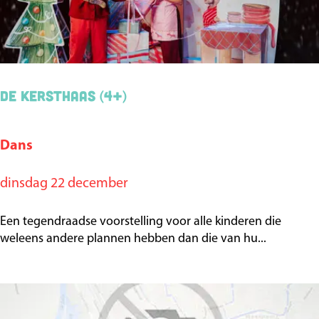
a
b
a
n
De Kersthaas (4+)
t
Dans
D
e
dinsdag 22 december
K
e
Een tegendraadse voorstelling voor alle kinderen die
r
weleens andere plannen hebben dan die van hu...
s
t
h