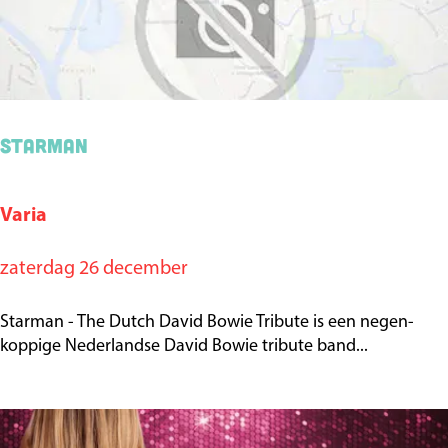
a
a
s
(
4
Starman
+
)
Varia
S
t
zaterdag 26 december
a
r
Starman - The Dutch David Bowie Tribute is een negen-
m
koppige Nederlandse David Bowie tribute band...
a
n