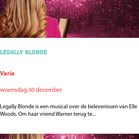
l
o
n
d
e
Legally Blonde
Varia
L
e
woensdag 30 december
g
a
Legally Blonde is een musical over de belevenissen van Elle
l
Woods. Om haar vriend Warner terug te...
l
y