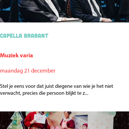
d
u
B
l
a
l
r
e
Capella Brabant
i
k
t
e
o
Muziek varia
s
C
n
a
maandag 21 december
e
p
s
e
Stel je eens voor dat juist diegene van wie je het niet
l
verwacht, precies die persoon blijkt te z...
l
a
B
r