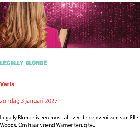
3
+
)
Legally Blonde
Varia
L
e
zondag 3 januari 2027
g
a
Legally Blonde is een musical over de belevenissen van Elle
l
Woods. Om haar vriend Warner terug te...
l