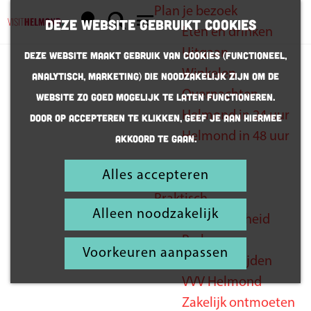
Plan je bezoek
K
Z
Deze website gebruikt cookies
Eten en drinken
a
o
G
M
Uitgaan
Deze website maakt gebruik van cookies (Functioneel,
a
e
a
e
Winkelen
Analytisch, Marketing) die noodzakelijk zijn om de
r
k
n
n
Overnachten
website zo goed mogelijk te laten functioneren.
t
e
a
u
Pak je
Helmond in 24 uur
Door op accepteren te klikken, geef je aan hiermee
n
a
agenda
Helmond in 48 uur
akkoord te gaan.
r
er maar bij
d
Alles accepteren
Inspiratie
e
Praktisch
h
Alleen noodzakelijk
Bereikbaarheid
o
Parkeren
m
Voorkeuren aanpassen
Openingstijden
e
VVV Helmond
p
Zakelijk ontmoeten
a