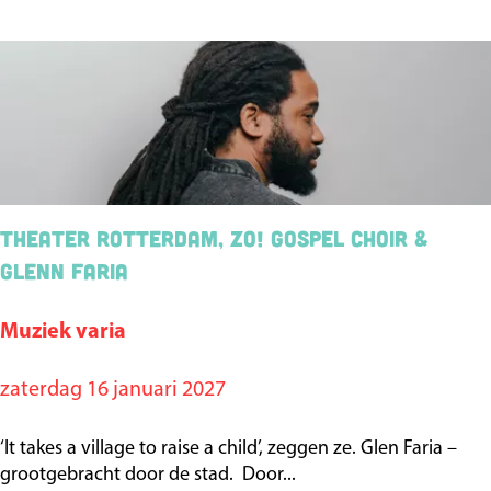
d
S
p
o
r
t
-
Theater Rotterdam, ZO! Gospel Choir &
T
Glenn Faria
O
P
Muziek varia
T
O
h
zaterdag 16 januari 2027
s
e
s
a
‘It takes a village to raise a child’, zeggen ze. Glen Faria –
t
grootgebracht door de stad. Door...