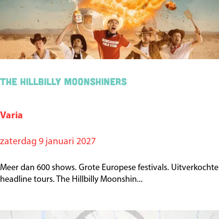
,
h
o
e
d
The Hillbilly Moonshiners
a
n
.
Varia
T
.
h
zaterdag 9 januari 2027
.
e
?
H
Meer dan 600 shows. Grote Europese festivals. Uitverkochte
i
headline tours. The Hillbilly Moonshin...
l
l