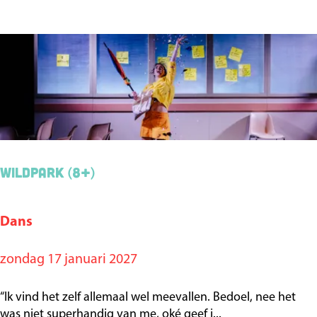
e
r
R
o
t
t
e
r
Wildpark (8+)
d
a
m
Dans
W
,
i
zondag 17 januari 2027
Z
l
O
d
“Ik vind het zelf allemaal wel meevallen. Bedoel, nee het
!
p
was niet superhandig van me, oké geef i...