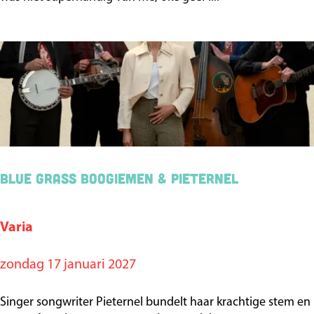
G
a
o
r
s
k
p
(
e
8
l
+
C
)
h
o
Blue Grass Boogiemen & Pieternel
i
r
Varia
B
&
l
G
zondag 17 januari 2027
u
l
e
e
Singer songwriter Pieternel bundelt haar krachtige stem en