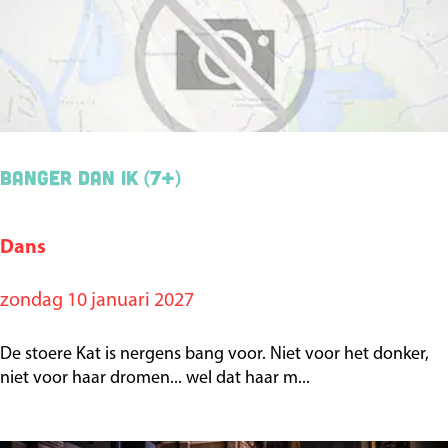
b
i
l
l
y
M
Banger dan ik (7+)
o
o
n
Dans
B
s
a
zondag 10 januari 2027
h
n
i
g
De stoere Kat is nergens bang voor. Niet voor het donker,
n
e
niet voor haar dromen... wel dat haar m...
e
r
r
d