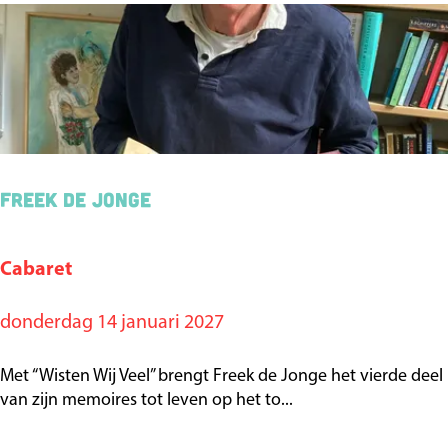
d
i
n
g
Freek de Jonge
Cabaret
F
r
donderdag 14 januari 2027
e
e
Met “Wisten Wij Veel” brengt Freek de Jonge het vierde deel
k
van zijn memoires tot leven op het to...
d