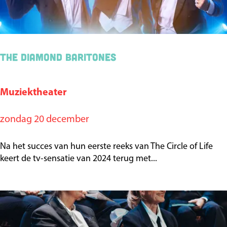
m
p
r
i
The Diamond Baritones
n
s
Muziektheater
T
e
h
b
zondag 20 december
e
a
D
l
Na het succes van hun eerste reeks van The Circle of Life
i
keert de tv-sensatie van 2024 terug met...
S
a
p
m
e
o
k
n
z