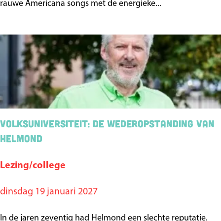
G
rauwe Americana songs met de energieke...
n
r
n
a
F
s
a
s
r
B
i
o
a
o
g
Volksuniversiteit: De wederopstanding van
i
Helmond
e
m
Lezing/college
V
e
o
dinsdag 19 januari 2027
n
l
&
k
In de jaren zeventig had Helmond een slechte reputatie.