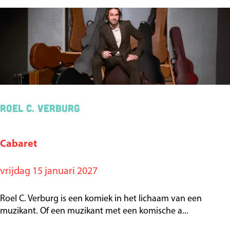
e
J
o
n
g
e
Roel C. Verburg
Cabaret
R
o
vrijdag 15 januari 2027
e
l
Roel C. Verburg is een komiek in het lichaam van een
C
muzikant. Of een muzikant met een komische a...
.