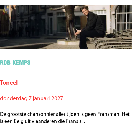
y
B
l
o
n
d
e
Rob Kemps
Toneel
R
o
donderdag 7 januari 2027
b
K
De grootste chansonnier aller tijden is geen Fransman. Het
e
is een Belg uit Vlaanderen die Frans s...
m