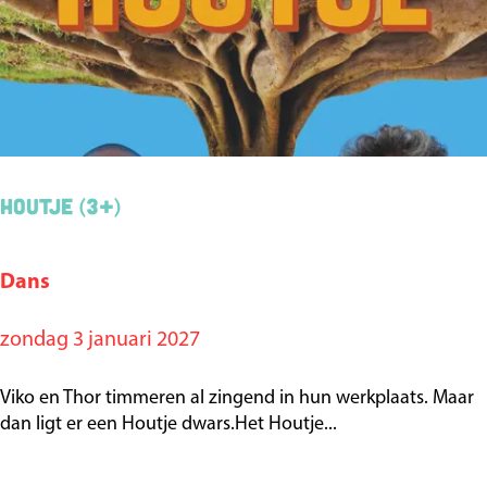
B
l
o
n
d
e
Houtje (3+)
Dans
H
o
zondag 3 januari 2027
u
t
Viko en Thor timmeren al zingend in hun werkplaats. Maar
j
dan ligt er een Houtje dwars.Het Houtje...
e
(