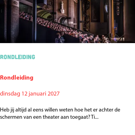
s
a
n
i
k
(
7
Rondleiding
+
)
Rondleiding
R
o
dinsdag 12 januari 2027
n
d
Heb jij altijd al eens willen weten hoe het er achter de
l
schermen van een theater aan toegaat? Ti...
e
i