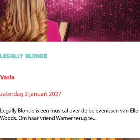
B
l
o
n
d
e
Legally Blonde
Varia
L
e
zaterdag 2 januari 2027
g
a
Legally Blonde is een musical over de belevenissen van Elle
l
Woods. Om haar vriend Warner terug te...
l
y