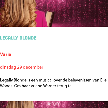
Legally Blonde
Varia
L
e
dinsdag 29 december
g
a
Legally Blonde is een musical over de belevenissen van Elle
l
Woods. Om haar vriend Warner terug te...
l
y
B