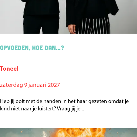
a
m
o
n
d
Opvoeden, hoe dan...?
M
e
Toneel
O
m
p
o
zaterdag 9 januari 2027
v
r
o
i
Heb jij ooit met de handen in het haar gezeten omdat je
e
kind niet naar je luistert? Vraag jij je...
e
d
s
e
n