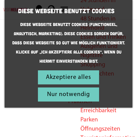
24 Stunden in
K
S
Helmond
Diese Webseite benutzt Cookies
a
u
G
M
48 Stunden in
Diese Webseite benutzt Cookies (Functioneel,
r
c
e
e
Helmond
Analytisch, Marketing). Diese Cookies sorgen dafür,
t
h
h
n
Essen und Trinken
dass diese Webseite so gut wie möglich funktioniert.
e
e
e
ü
Ausgehen und
Holen Sie
Klicke auf „Ich akzeptiere alle Cookies“, wenn du
n
n
Nightlife
sich
hiermit einverstanden bist.
S
Shopping
die Agenda!
i
Übernachten
Akzeptiere alles
e
z
Inspiration
Nur notwendig
u
Praktisch
r
Erreichbarkeit
H
Parken
o
Öffnungszeiten
m