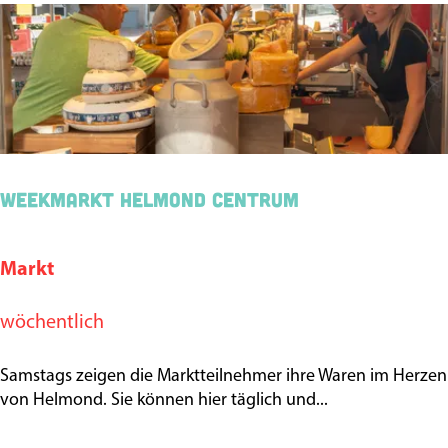
e
z
r
a
n
m
e
e
w
h
e
m
e
Weekmarkt Helmond Centrum
e
k
n
m
Markt
W
?
a
e
r
wöchentlich
e
k
k
t
Samstags zeigen die Marktteilnehmer ihre Waren im Herzen
m
von Helmond. Sie können hier täglich und...
B
a
r