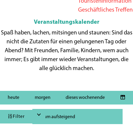
Touristeninformation
e
Geschäftliches Treffen
p
Veranstaltungskalender
a
Spaß haben, lachen, mitsingen und staunen: Sind das
g
nicht die Zutaten für einen gelungenen Tag oder
e
Abend? Mit Freunden, Familie, Kindern, wem auch
immer; Es gibt immer wieder Veranstaltungen, die
alle glücklich machen.
W
W
S
heute
morgen
dieses wochenende
d
a
e
o
a
n
r
s
Filter
t
n
t
m
u
i