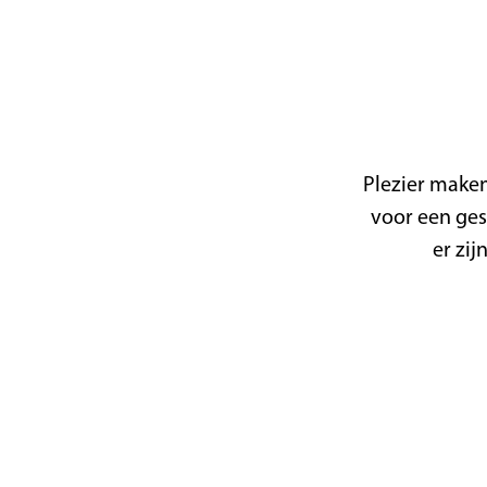
a
g
e
Plezier maken
voor een ges
er zij