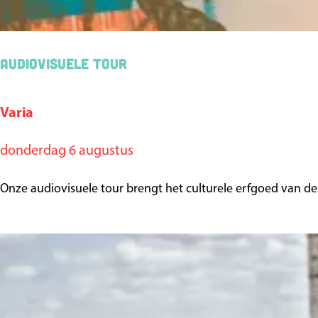
r
o
p
Audiovisuele tour
:
Varia
A
u
donderdag 6 augustus
d
i
Onze audiovisuele tour brengt het culturele erfgoed van de
o
v
i
s
u
e