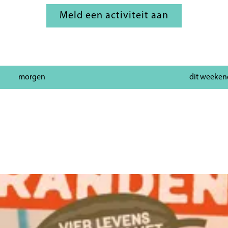
Meld een activiteit aan
morgen
dit weeken