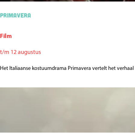
h
Primavera
e
r
s
Film
P
r
t/m 12 augustus
i
m
Het Italiaanse kostuumdrama Primavera vertelt het verhaal
a
v
e
r
a