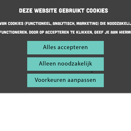
Deze website gebruikt cookies
an cookies (Functioneel, Analytisch, Marketing) die noodzakeli
functioneren. Door op accepteren te klikken, geef je aan hierm
Pak je
Alles accepteren
agenda
Alleen noodzakelijk
er maar bij
Voorkeuren aanpassen