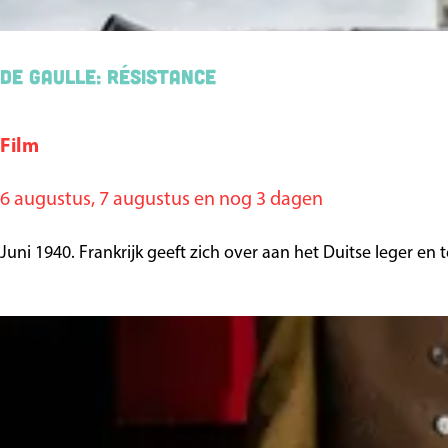
l
e
De Gaulle: Résistance
t
o
u
Film
D
r
e
6 augustus, 7 augustus en nog 3 dagen
G
a
Juni 1940. Frankrijk geeft zich over aan het Duitse leger en 
u
l
l
e
:
R