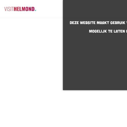
G
Deze website maakt gebruik v
a
mogelijk te laten 
n
a
a
r
d
e
h
o
m
e
p