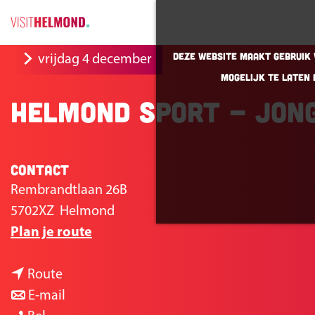
G
Deze website maakt gebruik v
vrijdag 4 december
a
mogelijk te laten 
n
Helmond Sport - Jong
a
a
r
Contact
d
e
Rembrandtlaan 26B
h
5702XZ
Helmond
n
o
Plan je route
a
m
n
a
e
Route
a
n
r
p
E-mail