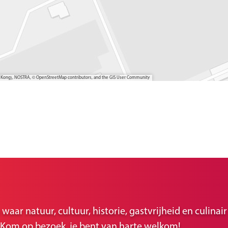
ong Kong), NOSTRA, © OpenStreetMap contributors, and the GIS User Community
ar natuur, cultuur, historie, gastvrijheid en culina
r. Kom op bezoek, je bent van harte welkom!