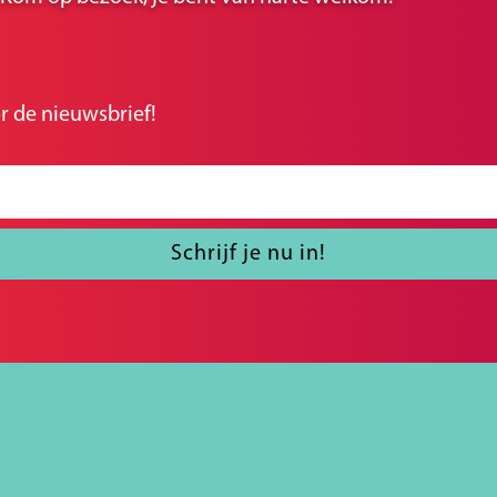
r de nieuwsbrief!
Schrijf je nu in!