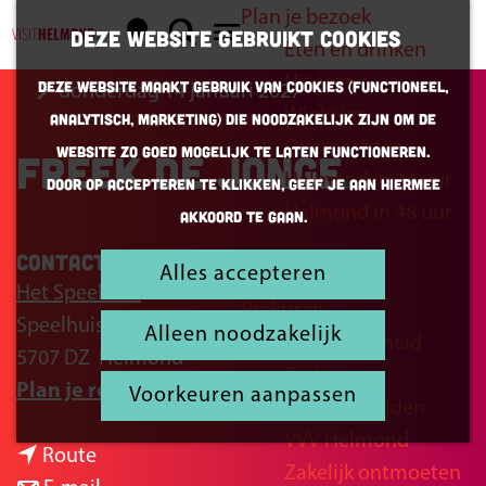
Plan je bezoek
K
Z
Deze website gebruikt cookies
Eten en drinken
a
o
G
M
Uitgaan
Deze website maakt gebruik van cookies (Functioneel,
donderdag 14 januari 2027
a
e
a
e
Winkelen
Analytisch, Marketing) die noodzakelijk zijn om de
r
k
n
n
Overnachten
website zo goed mogelijk te laten functioneren.
Freek de Jonge
t
e
a
u
Helmond in 24 uur
Door op accepteren te klikken, geef je aan hiermee
n
a
Helmond in 48 uur
akkoord te gaan.
r
d
Contact
Alles accepteren
Inspiratie
e
Het Speelhuis
Praktisch
h
Speelhuisplein 2
Alleen noodzakelijk
Bereikbaarheid
o
5707 DZ
Helmond
Parkeren
m
n
Plan je route
Voorkeuren aanpassen
Openingstijden
e
a
VVV Helmond
p
n
a
Route
Zakelijk ontmoeten
a