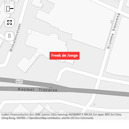
−
Freek de Jonge
Leaflet
|
Powered by Esri | Esri, HERE, Garmin, USGS, Intermap, INCREMENT P, NRCAN, Esri Japan, METI, Esri China
(Hong Kong), NOSTRA, © OpenStreetMap contributors, and the GIS User Community