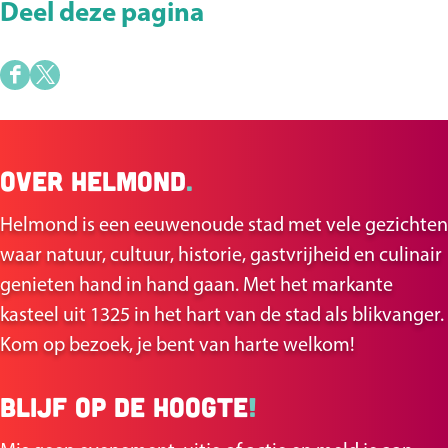
Deel deze pagina
D
D
e
e
e
e
Over Helmond
.
l
l
d
d
Helmond is een eeuwenoude stad met vele gezichten
e
e
waar natuur, cultuur, historie, gastvrijheid en culinair
z
z
genieten hand in hand gaan. Met het markante
e
e
kasteel uit 1325 in het hart van de stad als blikvanger.
p
p
Kom op bezoek, je bent van harte welkom!
a
a
g
g
Blijf op de hoogte
!
i
i