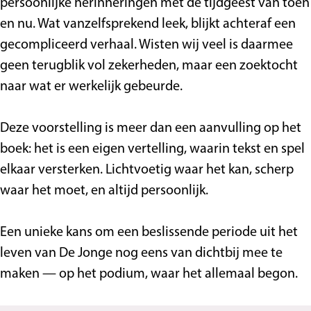
S
p
t
i
e
g
persoonlijke herinneringen met de tijdgeest van toen
p
e
S
s
e
en nu. Wat vanzelfsprekend leek, blijkt achteraf een
e
e
p
gecompliceerd verhaal. Wisten wij veel is daarmee
e
l
e
geen terugblik vol zekerheden, maar een zoektocht
l
h
e
naar wat er werkelijk gebeurde.
h
u
l
u
i
h
Deze voorstelling is meer dan een aanvulling op het
i
s
u
boek: het is een eigen vertelling, waarin tekst en spel
s
i
elkaar versterken. Lichtvoetig waar het kan, scherp
s
waar het moet, en altijd persoonlijk.
Een unieke kans om een beslissende periode uit het
leven van De Jonge nog eens van dichtbij mee te
maken — op het podium, waar het allemaal begon.