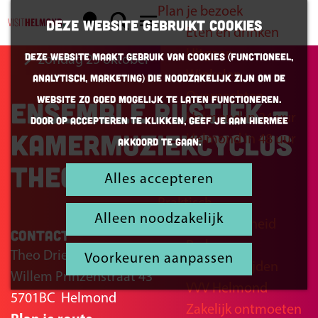
Plan je bezoek
K
Z
Deze website gebruikt cookies
Eten en drinken
a
o
G
M
Uitgaan
Deze website maakt gebruik van cookies (Functioneel,
zondag 25 oktober
a
e
a
e
Winkelen
Analytisch, Marketing) die noodzakelijk zijn om de
r
k
n
n
Overnachten
website zo goed mogelijk te laten functioneren.
Ensemble Rustiek -
t
e
a
u
Helmond in 24 uur
Door op accepteren te klikken, geef je aan hiermee
n
a
Kamermuziekcyclus
Helmond in 48 uur
akkoord te gaan.
r
Theo Driessen
d
Alles accepteren
Inspiratie
e
Praktisch
h
Alleen noodzakelijk
Bereikbaarheid
o
Contact
Parkeren
m
Theo Driessen Instituut
Voorkeuren aanpassen
Openingstijden
e
Willem Prinzenstraat 43
VVV Helmond
p
5701BC
Helmond
Zakelijk ontmoeten
a