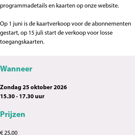
u
R
R
t
programmadetails en kaarten op onze website.
s
u
u
i
t
s
s
e
Op 1 juni is de kaartverkoop voor de abonnementen
i
t
t
k
gestart, op 15 juli start de verkoop voor losse
e
i
i
-
toegangskaarten.
k
e
e
K
-
k
k
a
K
-
-
m
Wanneer
a
K
K
e
m
a
a
r
Zondag 25 oktober 2026
e
m
m
m
15.30 - 17.30 uur
r
e
e
u
m
r
r
z
Prijzen
u
m
m
i
z
u
u
e
€ 25,00