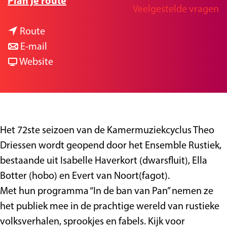
n
Plan je route
Veelgestelde vragen
g
a
e
n
a
Route
a
n
r
E-mail
a
a
v
E
Website
r
a
a
n
E
r
n
s
n
E
E
e
s
n
n
m
Het 72ste seizoen van de Kamermuziekcyclus Theo
e
s
s
b
Driessen wordt geopend door het Ensemble Rustiek,
m
e
e
l
bestaande uit Isabelle Haverkort (dwarsfluit), Ella
b
m
m
e
Botter (hobo) en Evert van Noort(fagot).
l
b
b
R
Met hun programma “In de ban van Pan” nemen ze
e
l
l
u
het publiek mee in de prachtige wereld van rustieke
R
e
e
s
volksverhalen, sprookjes en fabels. Kijk voor