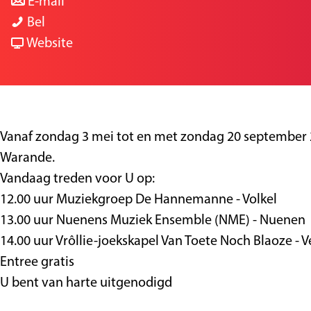
a
n
r
a
E-mail
C
a
a
C
g
Bel
a
r
a
v
a
e
Website
r
C
r
a
r
a
a
C
n
a
t
r
a
C
t
c
a
r
a
c
Vanaf zondag 3 mei tot en met zondag 20 september 
o
t
a
r
o
Warande.
n
c
t
a
n
Vandaag treden voor U op:
c
o
c
t
c
12.00 uur Muziekgroep De Hannemanne - Volkel
e
n
o
c
e
13.00 uur Nuenens Muziek Ensemble (NME) - Nuenen
r
c
n
o
r
14.00 uur Vrôllie-joekskapel Van Toete Noch Blaoze - 
t
e
c
n
t
Entree gratis
r
e
c
U bent van harte uitgenodigd
t
r
e