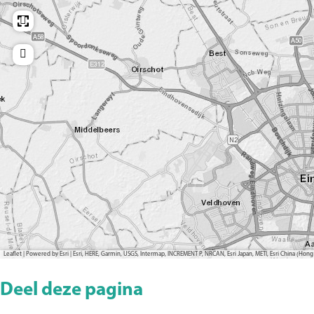
Leaflet
|
Powered by Esri | Esri, HERE, Garmin, USGS, Intermap, INCREMENT P, NRCAN, Esri Japan, METI, Esri China (H
Deel deze pagina