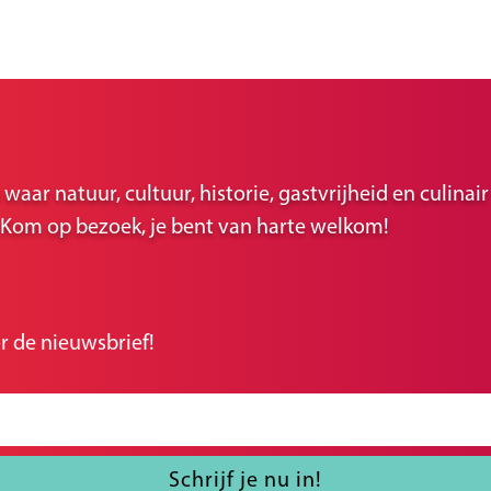
ar natuur, cultuur, historie, gastvrijheid en culina
r. Kom op bezoek, je bent van harte welkom!
r de nieuwsbrief!
Schrijf je nu in!