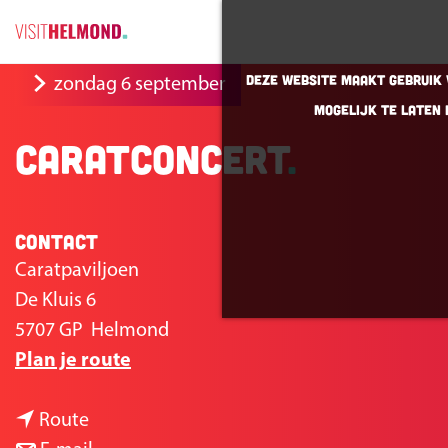
G
Deze website maakt gebruik v
zondag 6 september
a
mogelijk te laten 
n
Caratconcert
a
a
r
Contact
d
e
Caratpaviljoen
h
De Kluis 6
o
5707 GP
Helmond
n
m
Plan je route
a
e
n
a
p
Route