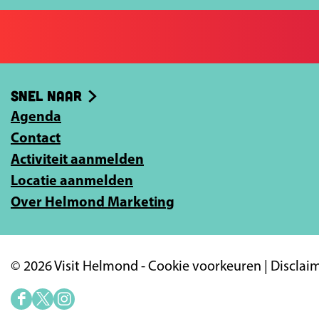
o
o
j
p
p
e
F
X
e
a
-
Snel naar
c
m
e
Agenda
a
b
Contact
i
o
Activiteit aanmelden
l
o
Locatie aanmelden
a
k
Over Helmond Marketing
d
r
e
© 2026 Visit Helmond -
Cookie voorkeuren
|
Disclai
s
i
F
X
I
n