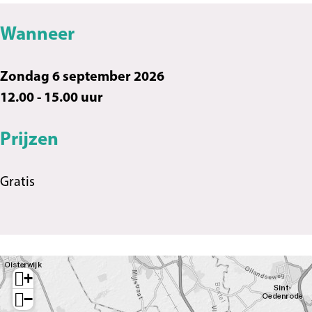
t
r
t
Wanneer
Zondag 6 september 2026
12.00 - 15.00 uur
Prijzen
Gratis
+
−