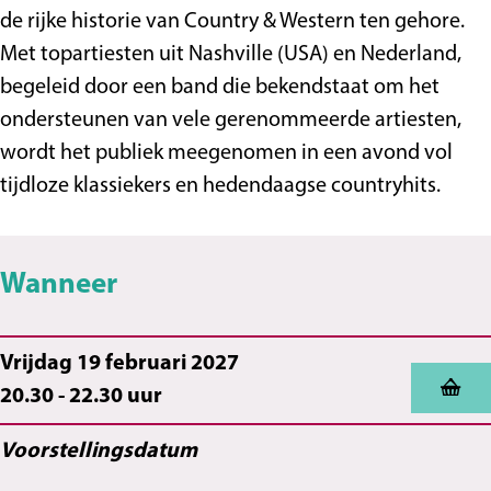
C
a
e
u
C
s
'
u
de rijke historie van Country & Western ten gehore.
a
c
C
n
o
C
s
n
Met topartiesten uit Nashville (USA) en Nederland,
c
a
a
t
u
o
C
t
begeleid door een band die bekendstaat om het
a
o
c
r
n
u
o
r
ondersteunen van vele gerenommeerde artiesten,
o
f
a
y
t
n
u
y
wordt het publiek meegenomen in een avond vol
f
a
o
C
r
t
n
C
tijdloze klassiekers en hedendaagse countryhits.
a
b
f
a
y
r
t
a
b
r
a
f
C
y
r
f
Wanneer
r
i
b
e
a
C
y
e
i
e
r
f
a
C
e
k
i
e
f
a
Vrijdag 19 februari 2027
k
e
e
f
20.30 - 22.30 uur
k
e
Voorstellingsdatum