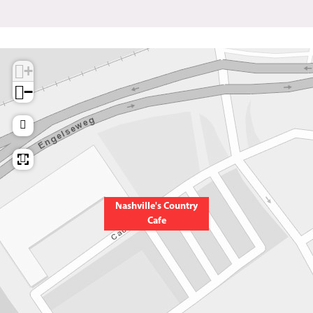
+
−
Nashville's Country
Cafe