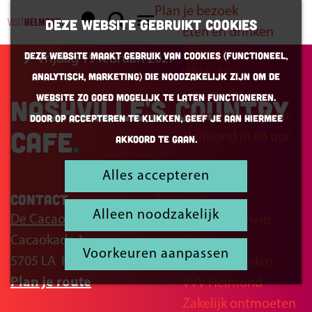
Plan je bezoek
K
Z
Deze website gebruikt cookies
Eten en drinken
a
o
G
M
Uitgaan
Deze website maakt gebruik van cookies (Functioneel,
vrijdag 19 februari 2027
a
e
a
e
Winkelen
Analytisch, Marketing) die noodzakelijk zijn om de
r
k
n
n
Overnachten
website zo goed mogelijk te laten functioneren.
Nashville's Country
t
e
a
u
Helmond in 24 uur
Door op accepteren te klikken, geef je aan hiermee
n
a
Cafe
Helmond in 48 uur
akkoord te gaan.
r
d
Alles accepteren
Inspiratie
e
Contact
Praktisch
h
Alleen noodzakelijk
De Cacaofabriek
Bereikbaarheid
o
Cacaokade 1
Parkeren
m
Voorkeuren aanpassen
5705 LA
Helmond
Openingstijden
e
n
Plan je route
VVV Helmond
p
a
Zakelijk ontmoeten
a