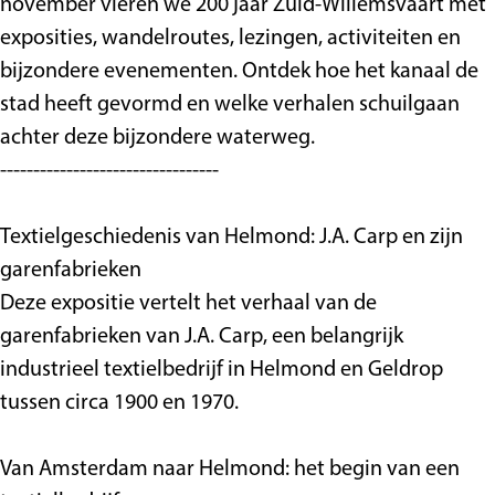
november vieren we 200 jaar Zuid-Willemsvaart met
e
h
h
C
exposities, wandelroutes, lezingen, activiteiten en
t
e
e
a
bijzondere evenementen. Ontdek hoe het kanaal de
C
t
t
r
stad heeft gevormd en welke verhalen schuilgaan
a
C
C
p
achter deze bijzondere waterweg.
r
a
a
-
---------------------------------
p
r
r
G
-
p
p
a
Textielgeschiedenis van Helmond: J.A. Carp en zijn
G
-
-
r
garenfabrieken
a
G
G
e
Deze expositie vertelt het verhaal van de
r
a
a
n
garenfabrieken van J.A. Carp, een belangrijk
e
r
r
industrieel textielbedrijf in Helmond en Geldrop
n
e
e
tussen circa 1900 en 1970.
n
n
Van Amsterdam naar Helmond: het begin van een