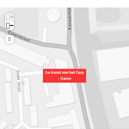
+
−
De kunst van het Carp
- Garen