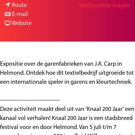
n
a
Route
Veelgestelde vragen
g
a
n
r
E-mail
e
a
a
v
D
Website
r
a
a
e
D
r
n
k
e
D
D
u
k
e
e
n
Expositie over de garenfabrieken van J.A. Carp in
u
k
k
s
Helmond. Ontdek hoe dit textielbedrijf uitgroeide tot
n
u
u
t
een internationale speler in garens en kleurtechniek.
s
n
n
v
t
s
s
a
---------------------------------
v
t
t
n
Deze activiteit maakt deel uit van 'Knaal 200 Jaar' een
a
v
v
h
kanaal vol verhalen! Knaal 200 Jaar is een stadsbreed
n
a
a
e
festival voor en door Helmond. Van 5 juli t/m 7
h
n
n
t