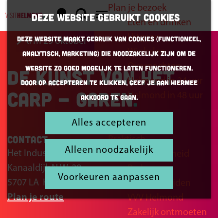
Plan je bezoek
K
Z
Deze website gebruikt cookies
Eten en drinken
a
o
G
M
Uitgaan
Deze website maakt gebruik van cookies (Functioneel,
t/m 25 oktober
a
e
a
e
Winkelen
Analytisch, Marketing) die noodzakelijk zijn om de
r
k
n
n
Overnachten
website zo goed mogelijk te laten functioneren.
De kunst van het
t
e
a
u
Helmond in 24 uur
Door op accepteren te klikken, geef je aan hiermee
n
a
Carp - Garen
Helmond in 48 uur
akkoord te gaan.
r
d
Alles accepteren
Inspiratie
e
Contact
Praktisch
h
Alleen noodzakelijk
Het Industrieel Atrium
Bereikbaarheid
o
Kanaaldijk N.W. 29
Parkeren
m
Voorkeuren aanpassen
5707 LA
Helmond
Openingstijden
e
n
Plan je route
VVV Helmond
p
a
Zakelijk ontmoeten
a