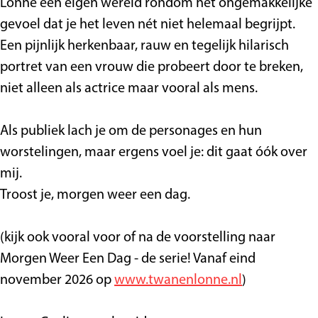
S
p
t
i
g
n
Lonne een eigen wereld rondom het ongemakkelijke
p
e
S
s
g
gevoel dat je het leven nét niet helemaal begrijpt.
e
e
p
Een pijnlijk herkenbaar, rauw en tegelijk hilarisch
e
l
e
portret van een vrouw die probeert door te breken,
l
h
e
niet alleen als actrice maar vooral als mens.
h
u
l
u
i
h
Als publiek lach je om de personages en hun
i
s
u
worstelingen, maar ergens voel je: dit gaat óók over
s
i
mij.
s
Troost je, morgen weer een dag.
(kijk ook vooral voor of na de voorstelling naar
Morgen Weer Een Dag - de serie! Vanaf eind
november 2026 op
www.twanenlonne.nl
)