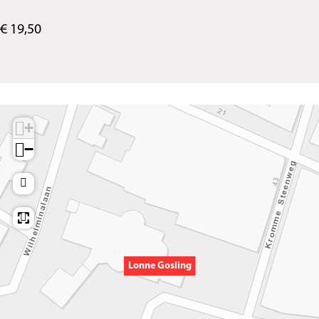
€ 19,50
+
−
Lonne Gosling