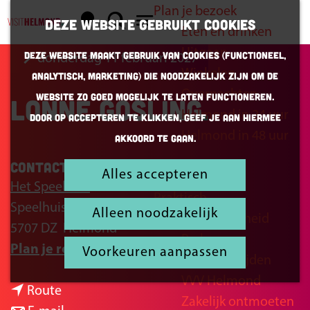
Plan je bezoek
K
Z
Deze website gebruikt cookies
Eten en drinken
a
o
G
M
Uitgaan
Deze website maakt gebruik van cookies (Functioneel,
donderdag 11 februari 2027
a
e
a
e
Winkelen
Analytisch, Marketing) die noodzakelijk zijn om de
r
k
n
n
Overnachten
website zo goed mogelijk te laten functioneren.
Lonne Gosling
t
e
a
u
Helmond in 24 uur
Door op accepteren te klikken, geef je aan hiermee
n
a
Helmond in 48 uur
akkoord te gaan.
r
d
Contact
Alles accepteren
Inspiratie
e
Het Speelhuis
Praktisch
h
Speelhuisplein 2
Alleen noodzakelijk
Bereikbaarheid
o
5707 DZ
Helmond
Parkeren
m
n
Plan je route
Voorkeuren aanpassen
Openingstijden
e
a
VVV Helmond
p
n
a
Route
Zakelijk ontmoeten
a