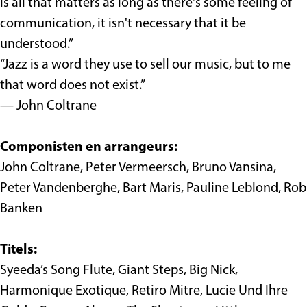
S
p
t
i
t
i
c
o
t
is all that matters as long as there's some feeling of
p
e
S
s
y
e
i
c
y
communication, it isn't necessary that it be
e
e
p
t
e
i
understood.”
e
l
e
y
t
e
“Jazz is a word they use to sell our music, but to me
l
h
e
y
t
that word does not exist.”
h
u
l
y
— John Coltrane
u
i
h
i
s
u
Componisten en arrangeurs:
s
i
John Coltrane, Peter Vermeersch, Bruno Vansina,
s
Peter Vandenberghe, Bart Maris, Pauline Leblond, Rob
Banken
Titels:
Syeeda’s Song Flute, Giant Steps, Big Nick,
Harmonique Exotique, Retiro Mitre, Lucie Und Ihre