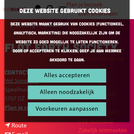
Plan je bezoek
K
Z
Deze website gebruikt cookies
Eten en drinken
a
o
G
M
Uitgaan
Deze website maakt gebruik van cookies (Functioneel,
zondag 11 oktober
a
e
a
e
Winkelen
Analytisch, Marketing) die noodzakelijk zijn om de
r
k
n
n
Overnachten
website zo goed mogelijk te laten functioneren.
Flat Earth Society
t
e
a
u
Helmond in 24 uur
Door op accepteren te klikken, geef je aan hiermee
n
a
Helmond in 48 uur
akkoord te gaan.
r
d
Contact
Alles accepteren
Inspiratie
e
Het Speelhuis
Praktisch
h
Speelhuisplein 2
Alleen noodzakelijk
Bereikbaarheid
o
5707 DZ
Helmond
Parkeren
m
n
Plan je route
Voorkeuren aanpassen
Openingstijden
e
a
VVV Helmond
p
n
a
Route
Zakelijk ontmoeten
a