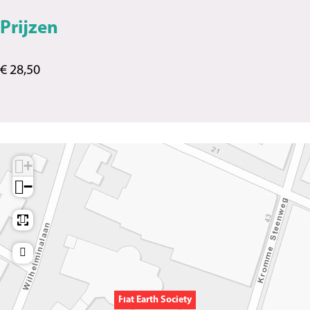
Prijzen
€ 28,50
+
−
Flat Earth Society