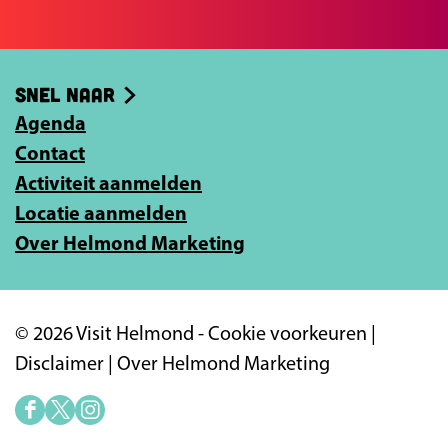
e
e
b
e
o
-
Snel naar
o
m
k
Agenda
a
Contact
i
Activiteit aanmelden
l
Locatie aanmelden
a
Over Helmond Marketing
d
r
e
© 2026 Visit Helmond -
Cookie voorkeuren
|
s
Disclaimer
|
Over Helmond Marketing
i
n
F
X
I