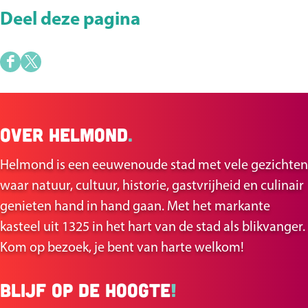
Deel deze pagina
D
D
e
e
e
e
Over Helmond
.
l
l
d
d
Helmond is een eeuwenoude stad met vele gezichten
e
e
waar natuur, cultuur, historie, gastvrijheid en culinair
z
z
genieten hand in hand gaan. Met het markante
e
e
kasteel uit 1325 in het hart van de stad als blikvanger.
p
p
Kom op bezoek, je bent van harte welkom!
a
a
g
g
Blijf op de hoogte
!
i
i