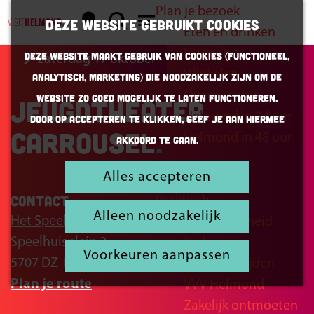
Plan je bezoek
K
Z
Deze website gebruikt cookies
Eten en drinken
a
o
G
M
Uitgaan
Deze website maakt gebruik van cookies (Functioneel,
zaterdag 17 oktober
a
e
a
e
Winkelen
Analytisch, Marketing) die noodzakelijk zijn om de
r
k
n
n
Overnachten
website zo goed mogelijk te laten functioneren.
Jeugdtheater
t
e
a
u
Helmond in 24 uur
Door op accepteren te klikken, geef je aan hiermee
n
a
Carrousel
Helmond in 48 uur
akkoord te gaan.
r
d
Alles accepteren
Inspiratie
e
Contact
Praktisch
h
Alleen noodzakelijk
Het Speelhuis
Bereikbaarheid
o
Speelhuisplein 2
Parkeren
m
Voorkeuren aanpassen
5707 DZ
Helmond
Openingstijden
e
n
Plan je route
VVV Helmond
p
a
Zakelijk ontmoeten
a