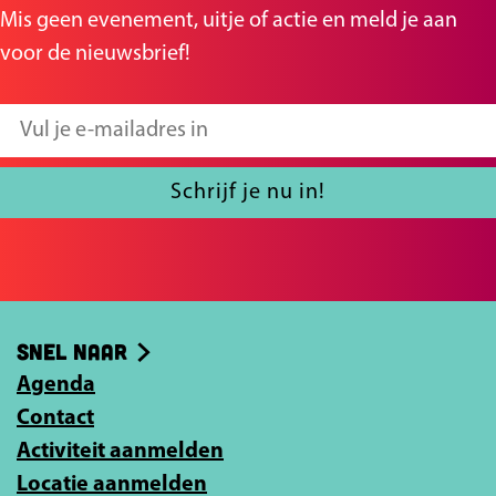
n
n
Mis geen evenement, uitje of actie en meld je aan
a
a
voor de nieuwsbrief!
o
o
p
p
V
F
X
u
a
l
Schrijf je nu in!
c
j
e
e
b
e
o
-
Snel naar
o
m
k
Agenda
a
Contact
i
Activiteit aanmelden
l
Locatie aanmelden
a