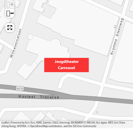
+
−
Jeugdtheater
Carrousel
Leaflet
|
Powered by Esri | Esri, HERE, Garmin, USGS, Intermap, INCREMENT P, NRCAN, Esri Japan, METI, Esri China
(Hong Kong), NOSTRA, © OpenStreetMap contributors, and the GIS User Community