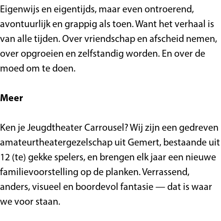
t
S
e
u
a
r
e
t
a
Eigenwijs en eigentijds, maar even ontroerend,
S
p
t
i
r
C
r
e
r
avontuurlijk en grappig als toen. Want het verhaal is
p
e
S
s
r
a
C
r
r
van alle tijden. Over vriendschap en afscheid nemen,
e
e
p
o
r
a
C
o
over opgroeien en zelfstandig worden. En over de
e
l
e
u
r
r
a
u
moed om te doen.
l
h
e
s
o
r
r
s
h
u
l
e
u
o
r
e
Meer
u
i
h
l
s
u
o
l
i
s
u
e
s
u
Ken je Jeugdtheater Carrousel? Wij zijn een gedreven
s
i
l
e
s
amateurtheatergezelschap uit Gemert, bestaande uit
s
l
e
12 (te) gekke spelers, en brengen elk jaar een nieuwe
l
familievoorstelling op de planken. Verrassend,
anders, visueel en boordevol fantasie — dat is waar
we voor staan.