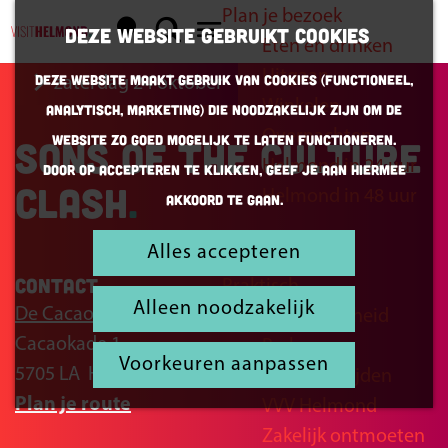
Plan je bezoek
K
Z
Deze website gebruikt cookies
Eten en drinken
a
o
G
M
Uitgaan
Deze website maakt gebruik van cookies (Functioneel,
zaterdag 24 oktober
a
e
a
e
Winkelen
Analytisch, Marketing) die noodzakelijk zijn om de
r
k
n
n
Overnachten
website zo goed mogelijk te laten functioneren.
Sons of the Culture
t
e
a
u
Helmond in 24 uur
Door op accepteren te klikken, geef je aan hiermee
n
a
Clash
Helmond in 48 uur
akkoord te gaan.
r
d
Alles accepteren
Inspiratie
e
Contact
Praktisch
h
Alleen noodzakelijk
De Cacaofabriek
Bereikbaarheid
o
Cacaokade 1
Parkeren
m
Voorkeuren aanpassen
5705 LA
Helmond
Openingstijden
e
n
Plan je route
VVV Helmond
p
a
Zakelijk ontmoeten
a