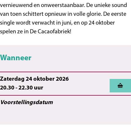
C
a
e
u
l
u
C
u
vernieuwend en onweerstaanbaar. De unieke sound
a
c
C
r
t
l
u
r
van toen schittert opnieuw in volle glorie. De eerste
c
a
a
e
u
t
l
e
single wordt verwacht in juni, en op 24 oktober
a
o
c
C
r
u
t
C
spelen ze in De Cacaofabriek!
o
f
a
l
e
r
u
l
f
a
o
a
C
e
r
a
Wanneer
a
b
f
s
l
C
e
s
b
r
a
h
a
l
C
h
r
i
b
s
a
l
Zaterdag 24 oktober 2026
i
e
r
h
s
a
20.30 - 22.30 uur
e
k
i
h
s
k
e
h
Voorstellingsdatum
k