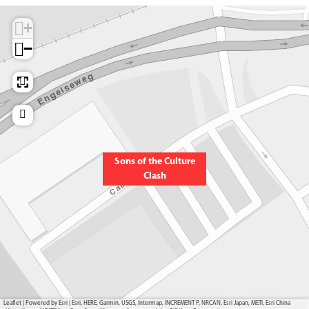
+
−
Sons of the Culture
Clash
Leaflet
|
Powered by Esri | Esri, HERE, Garmin, USGS, Intermap, INCREMENT P, NRCAN, Esri Japan, METI, Esri China