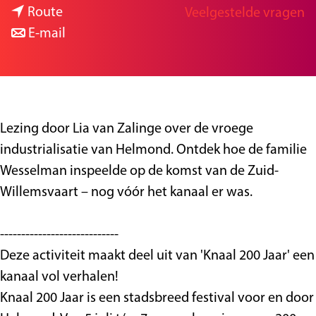
n
a
Route
Veelgestelde vragen
g
a
n
r
E-mail
e
a
a
F
r
a
a
F
r
b
a
F
r
Lezing door Lia van Zalinge over de vroege
b
a
i
industrialisatie van Helmond. Ontdek hoe de familie
r
b
e
Wesselman inspeelde op de komst van de Zuid-
i
r
k
Willemsvaart – nog vóór het kanaal er was.
e
i
a
k
e
a
----------------------------
a
k
n
Deze activiteit maakt deel uit van 'Knaal 200 Jaar' een
a
a
e
kanaal vol verhalen!
n
a
e
Knaal 200 Jaar is een stadsbreed festival voor en door
e
n
n