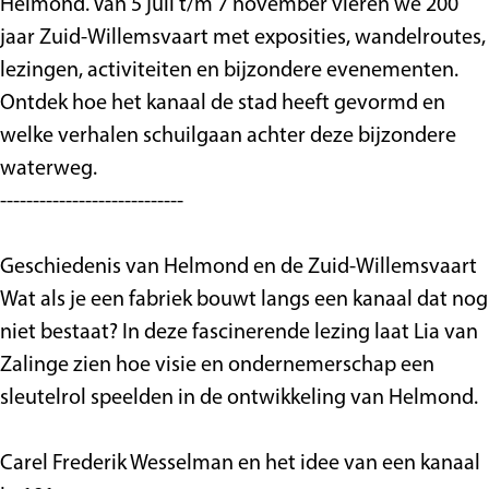
Helmond. Van 5 juli t/m 7 november vieren we 200
e
e
v
jaar Zuid-Willemsvaart met exposities, wandelroutes,
n
e
i
lezingen, activiteiten en bijzondere evenementen.
v
n
r
Ontdek hoe het kanaal de stad heeft gevormd en
i
v
t
welke verhalen schuilgaan achter deze bijzondere
r
i
u
waterweg.
t
r
e
----------------------------
u
t
e
e
u
l
Geschiedenis van Helmond en de Zuid-Willemsvaart
e
e
k
Wat als je een fabriek bouwt langs een kanaal dat nog
l
e
a
niet bestaat? In deze fascinerende lezing laat Lia van
k
l
n
Zalinge zien hoe visie en ondernemerschap een
a
k
a
sleutelrol speelden in de ontwikkeling van Helmond.
n
a
a
a
n
l
Carel Frederik Wesselman en het idee van een kanaal
a
a