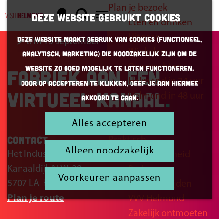
Plan je bezoek
K
Z
Deze website gebruikt cookies
Eten en drinken
a
o
G
M
Uitgaan
Deze website maakt gebruik van cookies (Functioneel,
t/m 13 september
a
e
a
e
Winkelen
Analytisch, Marketing) die noodzakelijk zijn om de
r
k
n
n
Overnachten
website zo goed mogelijk te laten functioneren.
Fabriek aan een
t
e
a
u
Helmond in 24 uur
Door op accepteren te klikken, geef je aan hiermee
n
a
virtueel kanaal
Helmond in 48 uur
akkoord te gaan.
r
d
Alles accepteren
Inspiratie
e
Contact
Praktisch
h
Alleen noodzakelijk
Het Industrieel Atrium
Bereikbaarheid
o
Kanaaldijk N.W. 29
Parkeren
m
Voorkeuren aanpassen
5707 LA
Helmond
Openingstijden
e
n
Plan je route
VVV Helmond
p
a
Zakelijk ontmoeten
a