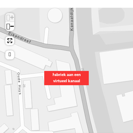
+
−
Fabriek aan een
virtueel kanaal