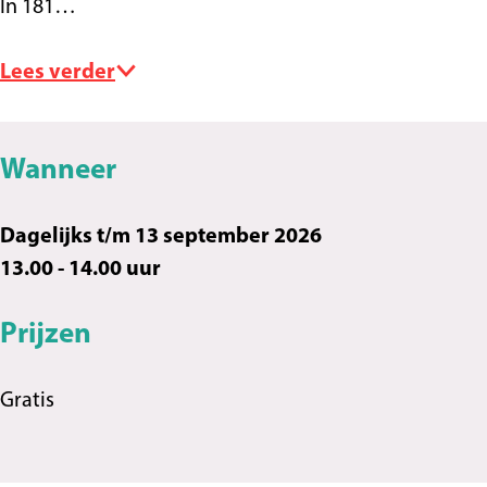
In 181…
l
a
l
Lees verder
Wanneer
Dagelijks t/m 13 september 2026
13.00 - 14.00 uur
Prijzen
Gratis