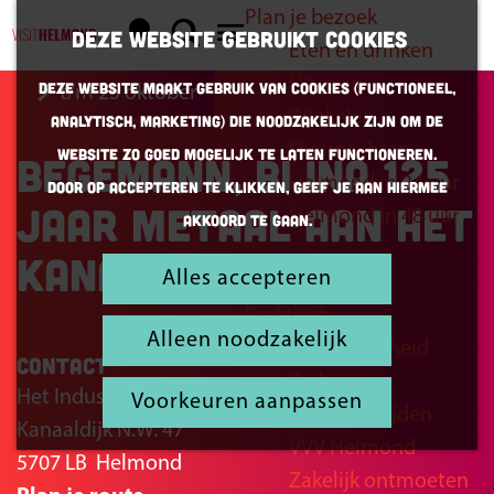
Plan je bezoek
K
Z
Deze website gebruikt cookies
Eten en drinken
a
o
G
M
Uitgaan
Deze website maakt gebruik van cookies (Functioneel,
t/m 25 oktober
a
e
a
e
Winkelen
Analytisch, Marketing) die noodzakelijk zijn om de
r
k
n
n
Overnachten
website zo goed mogelijk te laten functioneren.
Begemann, bijna 125
t
e
a
u
Helmond in 24 uur
Door op accepteren te klikken, geef je aan hiermee
n
a
jaar metaal aan het
Helmond in 48 uur
akkoord te gaan.
r
kanaal
d
Alles accepteren
Inspiratie
e
Praktisch
h
Alleen noodzakelijk
Bereikbaarheid
o
Contact
Parkeren
m
Het Industrieel Atrium
Voorkeuren aanpassen
Openingstijden
e
Kanaaldijk N.W. 47
VVV Helmond
p
5707 LB
Helmond
Zakelijk ontmoeten
a