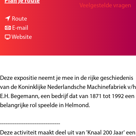
n
Plan je route
Veelgestelde vragen
g
a
e
n
a
Route
a
n
r
E-mail
a
a
v
B
Website
r
a
a
e
B
r
n
g
e
B
B
e
g
e
e
m
Deze expositie neemt je mee in de rijke geschiedenis
e
g
g
a
van de Koninklijke Nederlandsche Machinefabriek v/h
m
e
e
n
E.H. Begemann, een bedrijf dat van 1871 tot 1992 een
a
m
m
n
belangrijke rol speelde in Helmond.
n
a
a
,
n
n
n
b
---------------------------------
,
n
n
i
Deze activiteit maakt deel uit van 'Knaal 200 Jaar' een