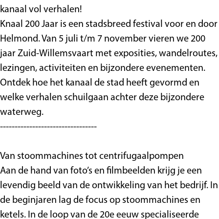
b
,
,
j
kanaal vol verhalen!
i
b
b
n
Knaal 200 Jaar is een stadsbreed festival voor en door
j
i
i
a
Helmond. Van 5 juli t/m 7 november vieren we 200
n
j
j
1
jaar Zuid-Willemsvaart met exposities, wandelroutes,
a
n
n
2
lezingen, activiteiten en bijzondere evenementen.
1
a
a
5
Ontdek hoe het kanaal de stad heeft gevormd en
2
1
1
j
welke verhalen schuilgaan achter deze bijzondere
5
2
2
a
waterweg.
j
5
5
a
---------------------------------
a
j
j
r
a
a
a
m
Van stoommachines tot centrifugaalpompen
r
a
a
e
Aan de hand van foto’s en filmbeelden krijg je een
m
r
r
t
levendig beeld van de ontwikkeling van het bedrijf. In
e
m
m
a
de beginjaren lag de focus op stoommachines en
t
e
e
a
ketels. In de loop van de 20e eeuw specialiseerde