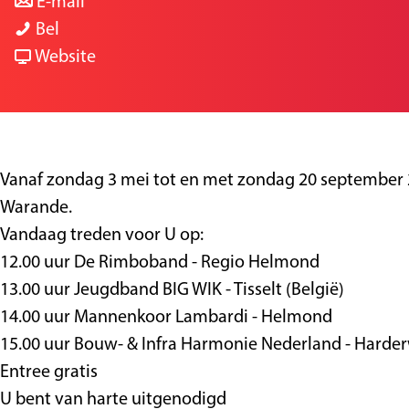
a
n
r
a
E-mail
A
a
a
A
g
Bel
f
r
a
v
f
e
Website
s
A
r
a
s
l
f
A
n
l
u
s
f
A
u
i
l
s
f
i
Vanaf zondag 3 mei tot en met zondag 20 september 
t
u
l
s
t
Warande.
i
i
u
l
i
Vandaag treden voor U op:
n
t
i
u
n
12.00 uur De Rimboband - Regio Helmond
g
i
t
i
g
13.00 uur Jeugdband BIG WIK - Tisselt (België)
C
n
i
t
C
14.00 uur Mannenkoor Lambardi - Helmond
a
g
n
i
a
15.00 uur Bouw- & Infra Harmonie Nederland - Harder
r
C
g
n
r
Entree gratis
a
a
C
g
a
U bent van harte uitgenodigd