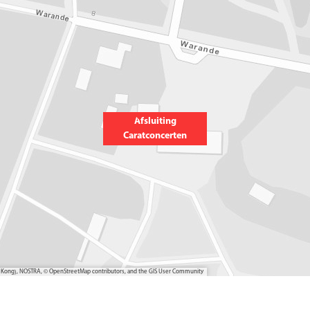
Afsluiting
Caratconcerten
ong Kong), NOSTRA, © OpenStreetMap contributors, and the GIS User Community