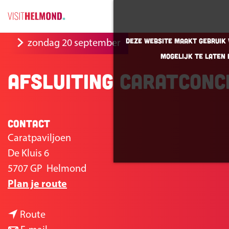
G
Deze website maakt gebruik v
zondag 20 september
a
mogelijk te laten 
n
Afsluiting Caratcon
a
a
r
Contact
d
e
Caratpaviljoen
h
De Kluis 6
o
5707 GP
Helmond
n
m
Plan je route
a
e
n
a
p
Route