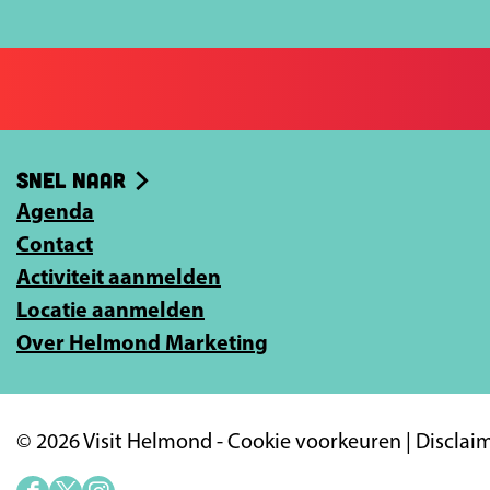
a
a
l
o
o
j
p
p
e
F
X
e
a
-
Snel naar
c
m
e
Agenda
a
b
Contact
i
o
Activiteit aanmelden
l
o
Locatie aanmelden
a
k
Over Helmond Marketing
d
r
e
© 2026 Visit Helmond -
Cookie voorkeuren
|
Disclai
s
i