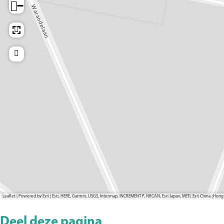
−
Leaflet
|
Powered by Esri | Esri, HERE, Garmin, USGS, Intermap, INCREMENT P, NRCAN, Esri Japan, METI, Esri China (H
Deel deze pagina