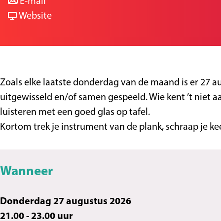
a
n
r
a
E-mail
a
a
v
R
g
Website
r
a
a
o
e
R
r
n
o
o
R
R
t
o
o
o
s
Zoals elke laatste donderdag van de maand is er 27 a
t
o
o
c
uitgewisseld en/of samen gespeeld. Wie kent ’t niet aa
s
t
t
l
luisteren met een goed glas op tafel.
c
s
s
u
Kortom trek je instrument van de plank, schraap je kee
l
c
c
b
u
l
l
K
b
u
u
e
Wanneer
K
b
b
u
e
K
K
k
Donderdag 27 augustus 2026
u
e
e
e
21.00 - 23.00 uur