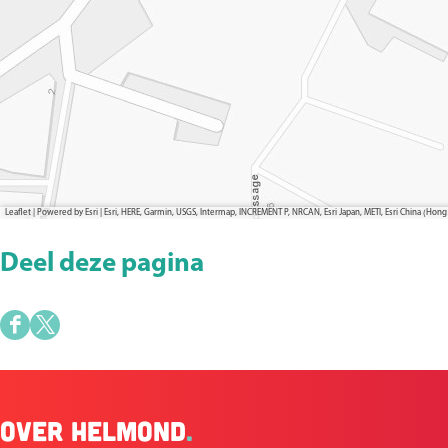
Leaflet
|
Powered by Esri | Esri, HERE, Garmin, USGS, Intermap, INCREMENT P, NRCAN, Esri Japan, METI, Esri China (H
Deel deze pagina
D
D
e
e
e
e
Over Helmond
.
l
l