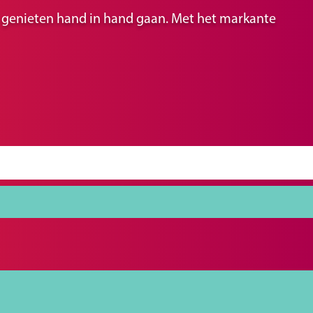
ir genieten hand in hand gaan. Met het markante