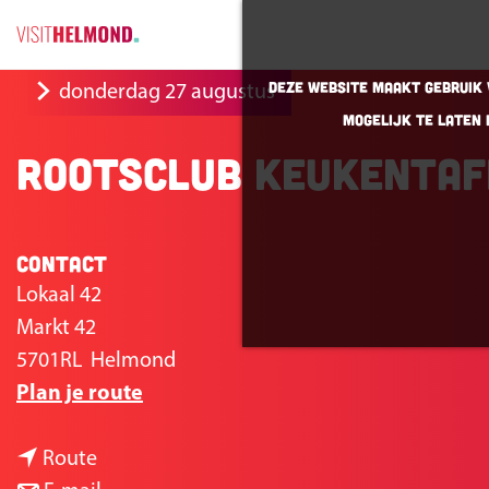
G
Deze website maakt gebruik v
donderdag 27 augustus
a
mogelijk te laten 
n
Rootsclub Keukentaf
a
a
r
Contact
d
e
Lokaal 42
h
Markt 42
o
5701RL
Helmond
n
m
Plan je route
a
e
n
a
p
Route