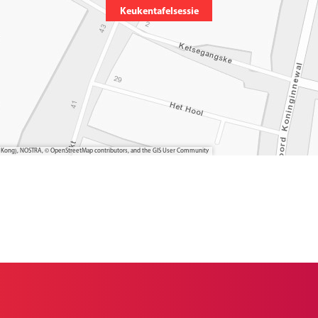
Keukentafelsessie
ong Kong), NOSTRA, © OpenStreetMap contributors, and the GIS User Community