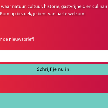
ar natuur, cultuur, historie, gastvrijheid en culina
r. Kom op bezoek, je bent van harte welkom!
r de nieuwsbrief!
Schrijf je nu in!