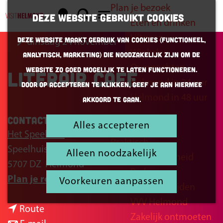
Plan je bezoek
K
Z
Deze website gebruikt cookies
Eten en drinken
a
o
G
M
Uitgaan
Deze website maakt gebruik van cookies (Functioneel,
dinsdag 24 november
a
e
a
e
Winkelen
Analytisch, Marketing) die noodzakelijk zijn om de
r
k
n
n
Overnachten
website zo goed mogelijk te laten functioneren.
Literair Café
t
e
a
u
Helmond in 24 uur
Door op accepteren te klikken, geef je aan hiermee
n
a
Helmond in 48 uur
akkoord te gaan.
r
d
Contact
Alles accepteren
Inspiratie
e
Het Speelhuis
Praktisch
h
Speelhuisplein 2
Alleen noodzakelijk
Bereikbaarheid
o
5707 DZ
Helmond
Parkeren
m
n
Plan je route
Voorkeuren aanpassen
Openingstijden
e
a
VVV Helmond
p
n
a
Route
Zakelijk ontmoeten
a