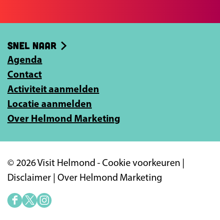
e
e
b
e
o
-
Snel naar
o
m
k
Agenda
a
Contact
i
Activiteit aanmelden
l
Locatie aanmelden
a
Over Helmond Marketing
d
r
e
© 2026 Visit Helmond -
Cookie voorkeuren
|
s
Disclaimer
|
Over Helmond Marketing
i
n
F
X
I