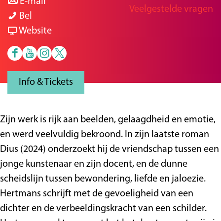
a
n
r
E-mail
Veelgestelde vragen
g
L
a
a
L
Bel
e
i
r
a
v
i
Website
t
L
r
a
t
F
Y
I
X
e
i
L
n
e
a
o
n
H
r
t
i
L
r
Info & Tickets
c
u
s
e
a
e
t
i
a
e
t
t
t
i
r
e
t
i
b
u
a
S
r
a
r
e
r
Zijn werk is rijk aan beelden, gelaagdheid en emotie,
o
b
g
p
C
i
a
r
C
en werd veelvuldig bekroond. In zijn laatste roman
o
e
r
e
a
r
i
a
a
Dius (2024) onderzoekt hij de vriendschap tussen een
k
H
a
e
f
C
r
i
f
jonge kunstenaar en zijn docent, en de dunne
H
e
m
l
é
a
C
r
é
scheidslijn tussen bewondering, liefde en jaloezie.
e
t
H
h
f
a
C
Hertmans schrijft met de gevoeligheid van een
t
S
e
u
é
f
a
dichter en de verbeeldingskracht van een schilder.