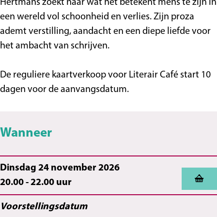
S
p
t
i
é
f
Hertmans zoekt naar wat het betekent mens te zijn in
p
e
S
s
é
een wereld vol schoonheid en verlies. Zijn proza
e
e
p
ademt verstilling, aandacht en een diepe liefde voor
e
l
e
het ambacht van schrijven.
l
h
e
h
u
l
De reguliere kaartverkoop voor Literair Café start 10
u
i
h
dagen voor de aanvangsdatum.
i
s
u
s
i
Wanneer
s
Dinsdag 24 november 2026
20.00 - 22.00 uur
Voorstellingsdatum